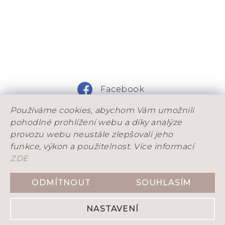
Facebook
Používáme cookies, abychom Vám umožnili
Instagram
pohodlné prohlížení webu a díky analýze
provozu webu neustále zlepšovali jeho
funkce, výkon a použitelnost. Více informací
ZDE
DOVOLENÁ: Od 25. 7. do 9. 8. máme na dílně
dovolenou. Objednávky, které stihneme odeslad
ODMÍTNOUT
SOUHLASÍM
Vytvořil Shoptet
ještě před ní, přijímáme do 21. 7. Objednávky
přijaté během dovolené budeme postupně
NASTAVENÍ
odesílat po našem návratu.
Copyright 2026
DENITY
. Všechna práva vyhrazena.