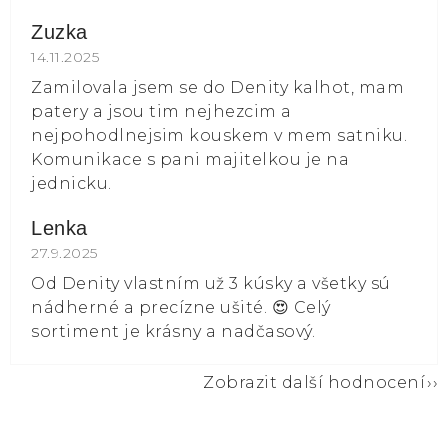
Zuzka
Hodnocení obchodu je 5 z 5 hvězdiček.
14.11.2025
Zamilovala jsem se do Denity kalhot, mam
patery a jsou tim nejhezcim a
nejpohodlnejsim kouskem v mem satniku.
Komunikace s pani majitelkou je na
jednicku.
Lenka
Hodnocení obchodu je 5 z 5 hvězdiček.
27.9.2025
Od Denity vlastním už 3 kúsky a všetky sú
nádherné a precízne ušité. 😍 Celý
sortiment je krásny a nadčasový.
Zobrazit další hodnocení