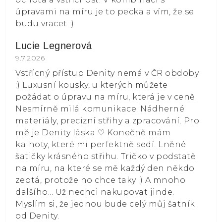
úpravami na míru je to pecka a vím, že se
budu vracet :)
Lucie Legnerová
Hodnocení obchodu je 5 z 5 hvězdiček.
9.7.2026
Vstřícný přístup Denity nemá v ČR obdoby
:) Luxusní kousky, u kterých můžete
požádat o úpravu na míru, která je v ceně.
Nesmírně milá komunikace. Nádherné
materiály, precizní střihy a zpracování. Pro
mě je Denity láska ⁠♡ Konečně mám
kalhoty, které mi perfektně sedí. Lněné
šatičky krásného střihu. Tričko v podstatě
na míru, na které se mě každý den někdo
zeptá, protože ho chce taky :) A mnoho
dalšího... Už nechci nakupovat jinde.
Myslím si, že jednou bude celý můj šatník
od Denity.