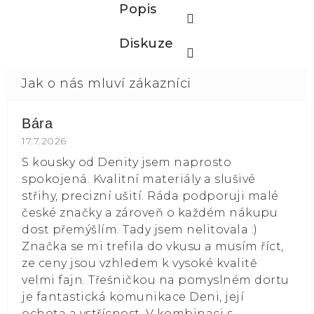
Popis
Diskuze
Bára
Hodnocení obchodu je 5 z 5 hvězdiček.
17.7.2026
S kousky od Denity jsem naprosto
spokojená. Kvalitní materiály a slušivé
střihy, precizní ušití. Ráda podporuji malé
české značky a zároveň o každém nákupu
dost přemýšlím. Tady jsem nelitovala :)
Značka se mi trefila do vkusu a musím říct,
ze ceny jsou vzhledem k vysoké kvalitě
velmi fajn. Třešničkou na pomyslném dortu
je fantastická komunikace Deni, její
ochota a vstřícnost. V kombinaci s