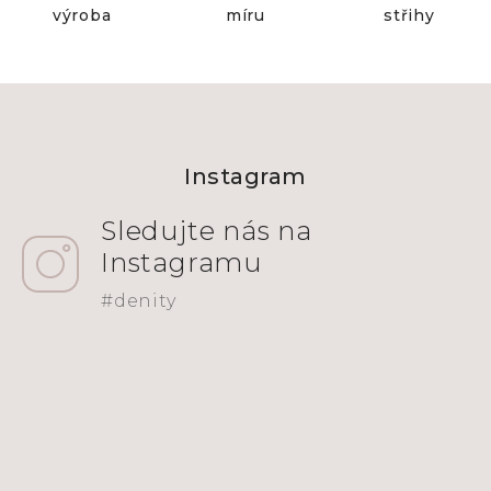
výroba
míru
střihy
Z
á
Instagram
p
a
t
í