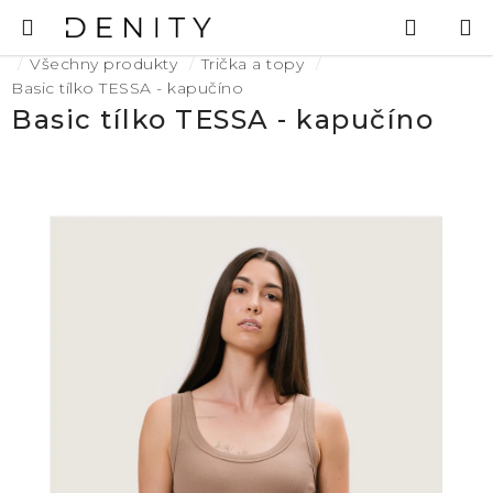
Přejít
Hledat
N
na
K
Domů
obsah
Všechny produkty
Trička a topy
Basic tílko TESSA - kapučíno
Basic tílko TESSA - kapučíno