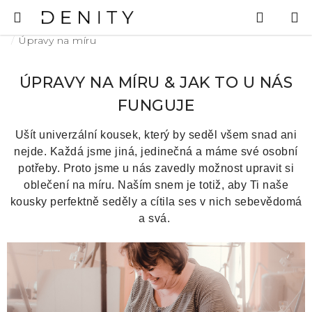
Přejít
Hledat
N
na
K
Domů
obsah
Úpravy na míru
ÚPRAVY NA MÍRU & JAK TO U NÁS
FUNGUJE
Ušít univerzální kousek, který by seděl všem snad ani
nejde. Každá jsme jiná, jedinečná a máme své osobní
potřeby.
Proto jsme u nás zavedly možnost upravit si
oblečení na míru. Naším snem je totiž, aby Ti naše
kousky perfektně seděly a cítila ses v nich sebevědomá
a svá.