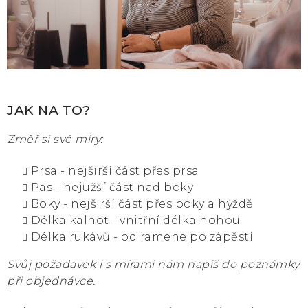
JAK NA TO?
Změř si své míry:
Prsa - nejširší část přes prsa
Pas - nejužší část nad boky
Boky - nejširší část přes boky a hýždě
Délka kalhot - vnitřní délka nohou
Délka rukávů - od ramene po zápěstí
Svůj požadavek i s mírami nám napiš
do poznámky
při objednávce.