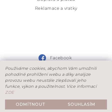
Reklamace a vratky
Facebook
Používáme cookies, abychom Vám umožnili
Instagram
pohodlné prohlížení webu a díky analýze
provozu webu neustále zlepšovali jeho
funkce, výkon a použitelnost. Více informací
ZDE
DOVOLENÁ: Od 25. 7. do 9. 8. máme na dílně
dovolenou. Objednávky, které stihneme odeslad
ODMÍTNOUT
SOUHLASÍM
Vytvořil Shoptet
ještě před ní, přijímáme do 21. 7. Objednávky