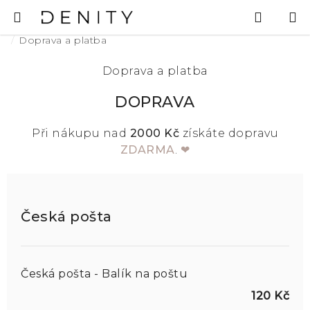
Přejít
Hledat
N
na
K
Domů
obsah
Doprava a platba
Doprava a platba
DOPRAVA
Při nákupu nad
2000 Kč
získáte dopravu
ZDARMA
.
❤
Česká pošta
Česká pošta - Balík na poštu
120 Kč