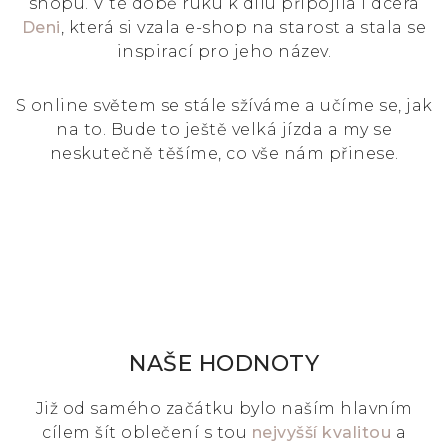
shopu. V té době ruku k dílu připojila i dcera
Deni
, která si vzala e-shop na starost a stala se
inspirací pro jeho název.
S online světem se stále sžíváme a učíme se, jak
na to. Bude to ještě velká jízda a my se
neskutečně těšíme, co vše nám přinese.
NAŠE HODNOTY
Již od samého začátku bylo naším hlavním
cílem šít oblečení s tou
nejvyšší kvalitou
a