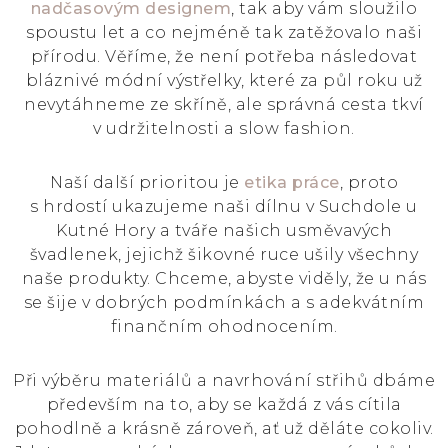
nadčasovým designem
, tak aby vám sloužilo
spoustu let a co nejméně tak zatěžovalo naši
přírodu. Věříme, že není potřeba následovat
bláznivé módní výstřelky, které za půl roku už
nevytáhneme ze skříně, ale správná cesta tkví
v udržitelnosti a slow fashion.
Naší další prioritou je
etika práce
, proto
s hrdostí ukazujeme naši dílnu v Suchdole u
Kutné Hory a tváře našich usměvavých
švadlenek, jejichž šikovné ruce ušily všechny
naše produkty. Chceme, abyste viděly, že u nás
se šije v dobrých podmínkách a s adekvátním
finančním ohodnocením.
Při výběru materiálů a navrhování střihů dbáme
především na to, aby se každá z vás cítila
pohodlně a krásně zároveň, ať už děláte cokoliv.