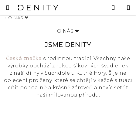
Přejít
Hledat
N
na
K
Domů
obsah
O NÁS ❤
O NÁS ❤
JSME DENITY
Česká značka
s rodinnou tradicí. Všechny naše
výrobky pochází z rukou šikovných švadlenek
z naší dílny v Suchdole u Kutné Hory. Šijeme
oblečení pro ženy, které se chtějí v každé situaci
cítit pohodlně a krásně zároveň a navíc šetřit
naši milovanou přírodu.