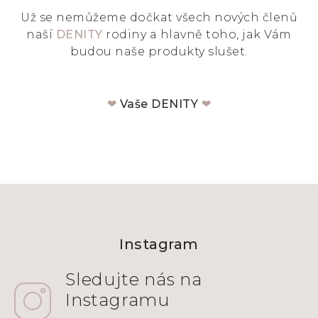
Už se nemůžeme dočkat všech nových členů
naší
DENITY
rodiny a hlavně toho, jak Vám
budou naše produkty slušet.
❤
Vaše DENITY
❤
Z
á
Instagram
p
a
t