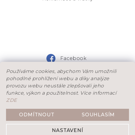
Facebook
Používáme cookies, abychom Vám umožnili
Instagram
pohodlné prohlížení webu a díky analýze
provozu webu neustále zlepšovali jeho
funkce, výkon a použitelnost. Více informací
ZDE
DOVOLENÁ: Od 25. 7. do 9. 8. máme na dílně
dovolenou. Objednávky, které stihneme odeslad
ODMÍTNOUT
SOUHLASÍM
Vytvořil Shoptet
ještě před ní, přijímáme do 21. 7. Objednávky
přijaté během dovolené budeme postupně
NASTAVENÍ
odesílat po našem návratu.
Copyright 2026
DENITY
. Všechna práva vyhrazena.