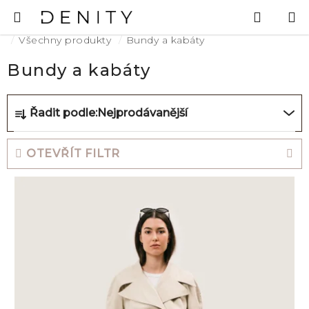
Přejít
Hledat
N
na
K
Domů
obsah
Všechny produkty
Bundy a kabáty
Bundy a kabáty
Ř
Řadit podle:
Nejprodávanější
a
z
OTEVŘÍT FILTR
e
V
n
ý
í
p
p
i
r
s
o
p