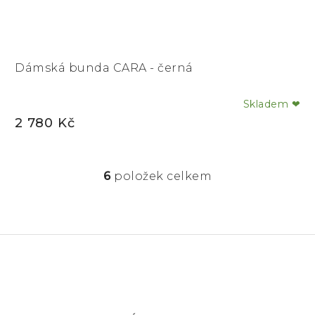
Dámská bunda CARA - černá
Skladem ❤
Průměrné
2 780 Kč
hodnocení
produktu
je
6
položek celkem
5,0
O
z
v
5
l
hvězdiček.
á
d
a
c