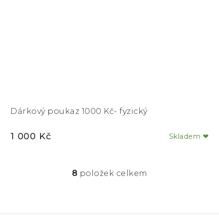
Dárkový poukaz 1000 Kč- fyzický
1 000 Kč
Skladem ❤
8
položek celkem
O
v
l