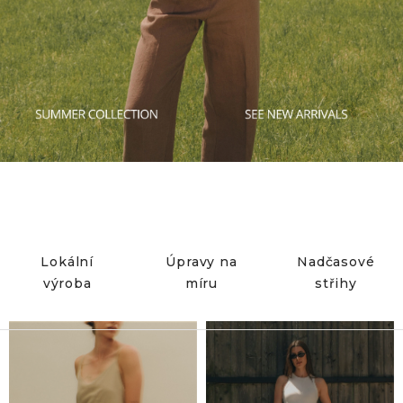
Lokální
Úpravy na
Nadčasové
výroba
míru
střihy