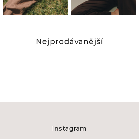
Nejprodávanější
Z
á
Instagram
p