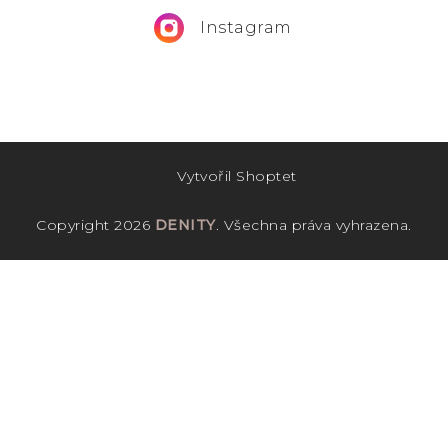
Instagram
Maxi šaty ELENA - jeans
Skladem
2 320 Kč
Vytvořil Shoptet
Copyright 2026
DENITY
. Všechna práva vyhrazena.