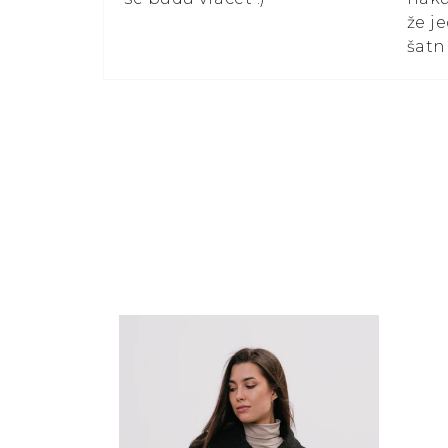
že j
šatn