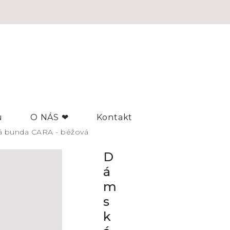
u
O NÁS ❤
Kontakt
 bunda CARA - béžová
D
á
m
s
k