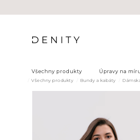
Přejít
na
obsah
Všechny produkty
Úpravy na mír
Domů
Všechny produkty
Bundy a kabáty
Dámská