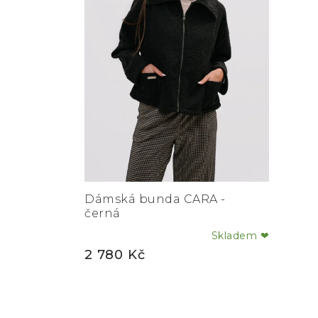
Dámská bunda CARA -
černá
Skladem ❤
Průměrné
2 780 Kč
hodnocení
produktu
je
5,0