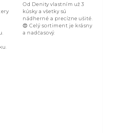
Od Denity vlastním už 3
tery
kúsky a všetky sú
nádherné a precízne ušité.
😍 Celý sortiment je krásny
u.
a nadčasový.
ku.