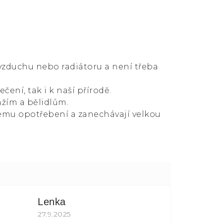
 vzduchu nebo radiátoru a není třeba
čení, tak i k naší přírodě.
ážím a bělidlům.
ému opotřebení a zanechávají velkou
Lenka
 z 5 hvězdiček.
Hodnocení obchodu je 5 z 5 hvězdiček.
27.9.2025