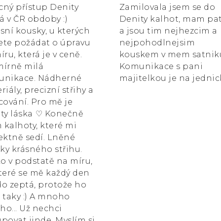
ícný přístup Denity
Zamilovala jsem se do
 v ČR obdoby :)
Denity kalhot, mam pa
sní kousky, u kterých
a jsou tim nejhezcim a
te požádat o úpravu
nejpohodlnejsim
íru, která je v ceně.
kouskem v mem satnik
írně milá
Komunikace s pani
unikace. Nádherné
majitelkou je na jednic
riály, precizní střihy a
cování. Pro mě je
ty láska ⁠♡ Konečně
kalhoty, které mi
ektně sedí. Lněné
čky krásného střihu.
ko v podstatě na míru,
teré se mě každý den
o zeptá, protože ho
 taky :) A mnoho
ího... Už nechci
povat jinde. Myslím si,