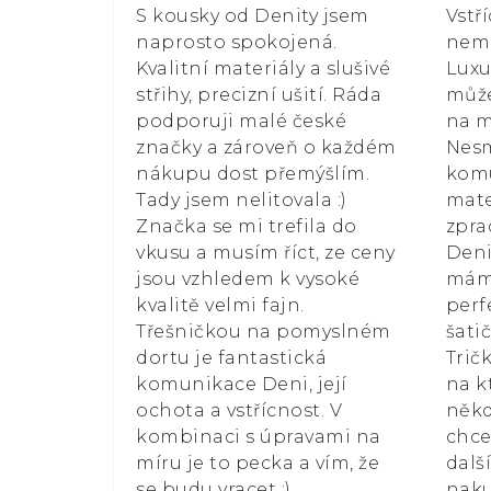
S kousky od Denity jsem
Vstř
naprosto spokojená.
nemá
Kvalitní materiály a slušivé
Luxu
střihy, precizní ušití. Ráda
může
podporuji malé české
na m
značky a zároveň o každém
Nesm
nákupu dost přemýšlím.
kom
Tady jsem nelitovala :)
mate
Značka se mi trefila do
zpra
vkusu a musím říct, ze ceny
Deni
jsou vzhledem k vysoké
mám 
kvalitě velmi fajn.
perf
Třešničkou na pomyslném
šati
dortu je fantastická
Trič
komunikace Deni, její
na k
ochota a vstřícnost. V
někd
kombinaci s úpravami na
chce
míru je to pecka a vím, že
dalš
se budu vracet :)
naku