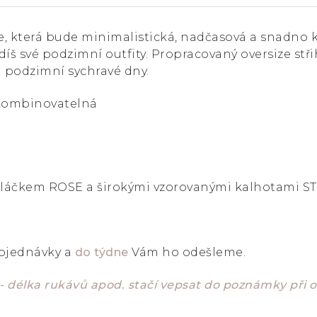
ce, která bude minimalistická, nadčasová a snadno 
íš své podzimní outfity. Propracovaný oversize stř
a podzimní sychravé dny.
 kombinovatelná
láčkem ROSE a širokými vzorovanými kalhotami ST
objednávky a
do týdne
Vám ho odešleme.
 - délka rukávů apod. stačí vepsat do poznámky při