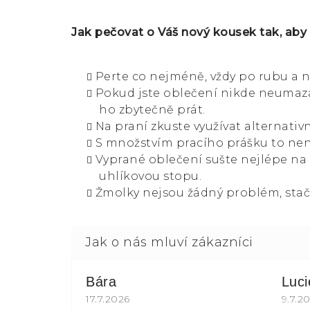
Jak pečovat o Váš nový kousek tak, aby
Perte co nejméně, vždy po rubu a n
Pokud jste oblečení nikde neumazal
ho zbytečně prát.
Na praní zkuste využívat alternativn
S množstvím pracího prášku to není
Vyprané oblečení sušte nejlépe na
uhlíkovou stopu.
Žmolky nejsou žádný problém, stač
Bára
Luc
Hodnocení obchodu je 5 z 5 hvězdiče
17.7.2026
Hodn
9.7.2