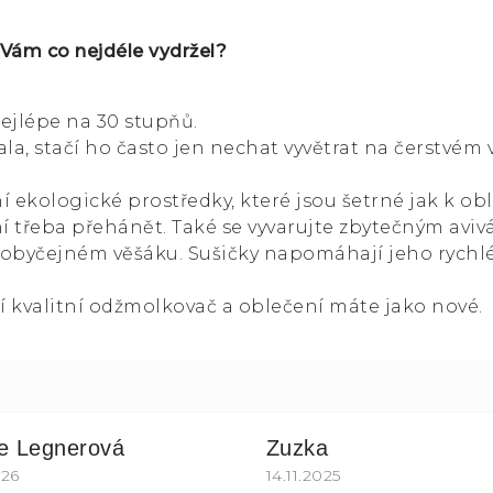
 Vám co nejdéle vydržel?
ejlépe na 30 stupňů.
a, stačí ho často jen nechat vyvětrat na čerstvém
í ekologické prostředky, které jsou šetrné jak k oble
 třeba přehánět. Také se vyvarujte zbytečným aviv
 obyčejném věšáku. Sušičky napomáhají jeho rychl
í kvalitní odžmolkovač a oblečení máte jako nové.
ie Legnerová
Zuzka
k.
ocení obchodu je 5 z 5 hvězdiček.
026
Hodnocení obchodu je 5
14.11.2025