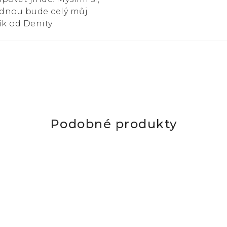
ednou bude celý můj
ík od Denity.
Podobné produkty