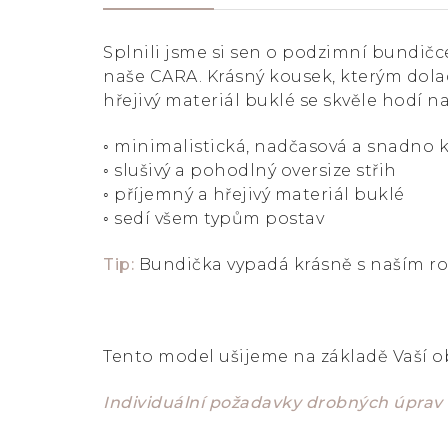
Splnili jsme si sen o podzimní bundič
naše CARA. Krásný kousek, kterým dolad
hřejivý materiál buklé se skvěle hodí n
◦ minimalistická, nadčasová a snadno
◦ slušivý a pohodlný oversize střih
◦ příjemný a hřejivý materiál buklé
◦ sedí všem typům postav
Tip:
Bundička vypadá krásně s naším ro
Tento model ušijeme na základě Vaší 
Individuální požadavky drobných úprav