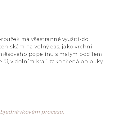
 proužek má všestranné využití-do
eniskám na volný čas, jako vrchní
 ze směsového popelínu s malým podílem
delší, v dolním kraji zakončená oblouky
 objednávkovém procesu.