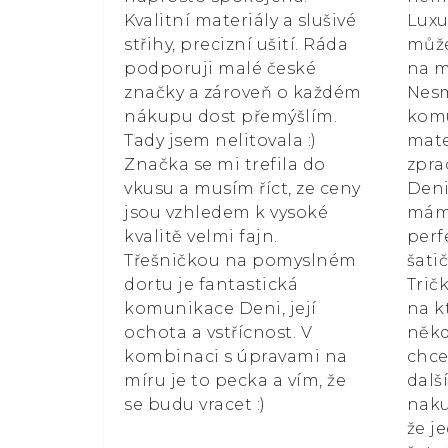
Kvalitní materiály a slušivé
Luxu
střihy, precizní ušití. Ráda
může
podporuji malé české
na m
značky a zároveň o každém
Nesm
nákupu dost přemýšlím.
kom
Tady jsem nelitovala :)
mate
Značka se mi trefila do
zpra
vkusu a musím říct, ze ceny
Deni
jsou vzhledem k vysoké
mám 
kvalitě velmi fajn.
perf
Třešničkou na pomyslném
šati
dortu je fantastická
Trič
komunikace Deni, její
na k
ochota a vstřícnost. V
někd
kombinaci s úpravami na
chce
míru je to pecka a vím, že
dalš
se budu vracet :)
naku
že j