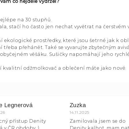
 Vám co nejdéle vydržel?
ejlépe na 30 stupňů.
a, stačí ho často jen nechat vyvětrat na čerstvém
í ekologické prostředky, které jsou šetrné jak k oble
 třeba přehánět. Také se vyvarujte zbytečným aviv
 obyčejném věšáku. Sušičky napomáhají jeho rychl
í kvalitní odžmolkovač a oblečení máte jako nové.
ie Legnerová
Zuzka
k.
ocení obchodu je 5 z 5 hvězdiček.
026
Hodnocení obchodu je 5
14.11.2025
ícný přístup Denity
Zamilovala jsem se do
 v ČR obdoby :)
Denity kalhot, mam pa