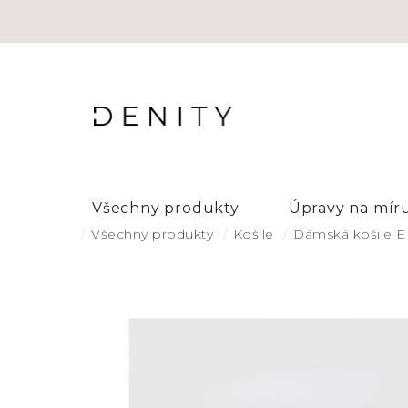
Přejít
na
obsah
Všechny produkty
Úpravy na mír
Domů
Všechny produkty
Košile
Dámská košile EM