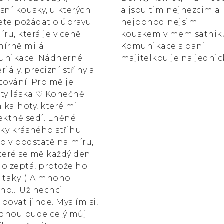
sní kousky, u kterých
a jsou tim nejhezcim a
te požádat o úpravu
nejpohodlnejsim
íru, která je v ceně.
kouskem v mem satnik
írně milá
Komunikace s pani
unikace. Nádherné
majitelkou je na jednic
riály, precizní střihy a
cování. Pro mě je
ty láska ⁠♡ Konečně
kalhoty, které mi
ektně sedí. Lněné
čky krásného střihu.
ko v podstatě na míru,
teré se mě každý den
o zeptá, protože ho
 taky :) A mnoho
ího... Už nechci
povat jinde. Myslím si,
ednou bude celý můj