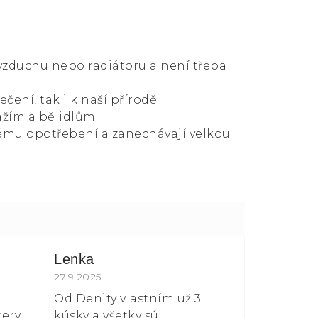
 vzduchu nebo radiátoru a není třeba
čení, tak i k naší přírodě.
ážím a bělidlům.
ému opotřebení a zanechávají velkou
Lenka
 z 5 hvězdiček.
Hodnocení obchodu je 5 z 5 hvězdiček.
27.9.2025
Od Denity vlastním už 3
tery
kúsky a všetky sú