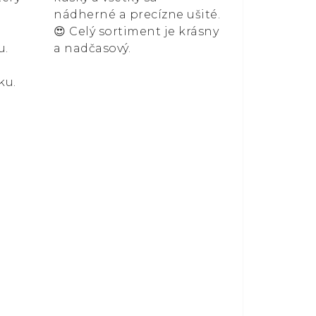
nádherné a precízne ušité.
😍 Celý sortiment je krásny
u.
a nadčasový.
ku.