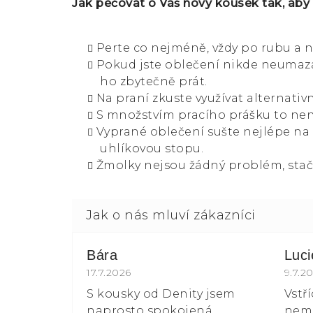
Jak pečovat o Váš nový kousek tak, aby
Perte co nejméně, vždy po rubu a n
Pokud jste oblečení nikde neumazal
ho zbytečně prát.
Na praní zkuste využívat alternativn
S množstvím pracího prášku to není
Vyprané oblečení sušte nejlépe na
uhlíkovou stopu.
Žmolky nejsou žádný problém, stač
Bára
Luc
Hodnocení obchodu je 5 z 5 hvězdiče
17.7.2026
Hodn
9.7.2
S kousky od Denity jsem
Vstř
naprosto spokojená.
nemá