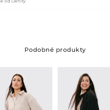
ík od Denity.
Podobné produkty