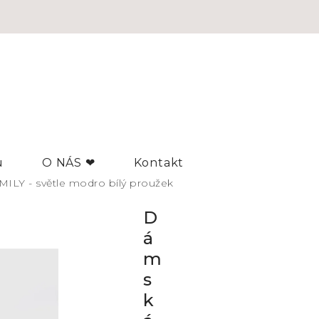
u
O NÁS ❤
Kontakt
ILY - světle modro bílý proužek
D
á
m
s
k