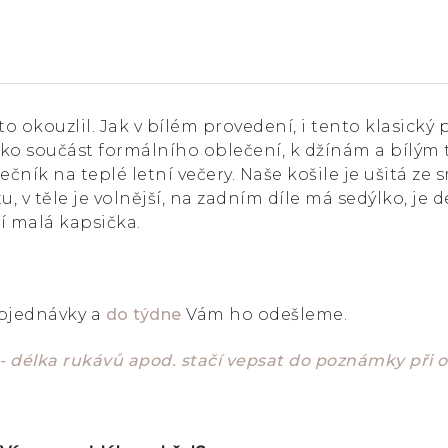
 okouzlil. Jak v bílém provedení, i tento klasický
ko součást formálního oblečení, k džínám a bílým t
lečník na teplé letní večery. Naše košile je ušitá
, v těle je volnější, na zadním díle má sedýlko, je 
í malá kapsička.
objednávky a
do týdne
Vám ho odešleme.
 - délka rukávů apod. stačí vepsat do poznámky při