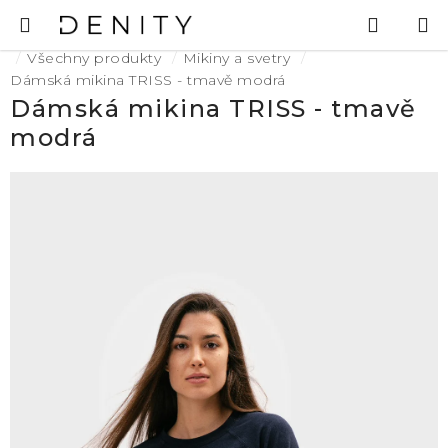
Přejít
Hledat
N
na
K
Domů
obsah
Všechny produkty
Mikiny a svetry
Dámská mikina TRISS - tmavě modrá
Dámská mikina TRISS - tmavě
modrá