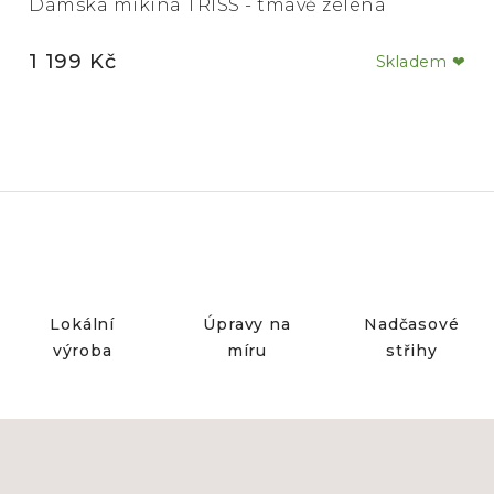
Dámská mikina TRISS - tmavě zelená
1 199 Kč
Skladem ❤
Lokální
Úpravy na
Nadčasové
výroba
míru
střihy
Z
á