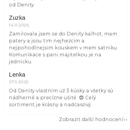
od Denity.
Zuzka
Hodnocení obchodu je 5 z 5 hvězdiček.
14.11.2025
Zamilovala jsem se do Denity kalhot, mam
patery a jsou tim nejhezcim a
nejpohodlnejsim kouskem v mem satniku.
Komunikace s pani majitelkou je na
jednicku.
Lenka
Hodnocení obchodu je 5 z 5 hvězdiček.
27.9.2025
Od Denity vlastním už 3 kúsky a všetky sú
nádherné a precízne ušité. 😍 Celý
sortiment je krásny a nadčasový.
Zobrazit další hodnocení