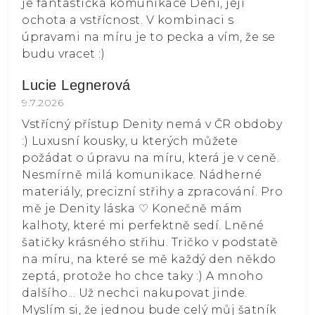
je fantastická komunikace Deni, její
ochota a vstřícnost. V kombinaci s
úpravami na míru je to pecka a vím, že se
budu vracet :)
Lucie Legnerová
Hodnocení obchodu je 5 z 5 hvězdiček.
9.7.2026
Vstřícný přístup Denity nemá v ČR obdoby
:) Luxusní kousky, u kterých můžete
požádat o úpravu na míru, která je v ceně.
Nesmírně milá komunikace. Nádherné
materiály, precizní střihy a zpracování. Pro
mě je Denity láska ⁠♡ Konečně mám
kalhoty, které mi perfektně sedí. Lněné
šatičky krásného střihu. Tričko v podstatě
na míru, na které se mě každý den někdo
zeptá, protože ho chce taky :) A mnoho
dalšího... Už nechci nakupovat jinde.
Myslím si, že jednou bude celý můj šatník