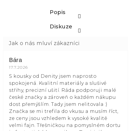
Popis
Diskuze
Bára
Hodnocení obchodu je 5 z 5 hvězdiček.
17.7.2026
S kousky od Denity jsem naprosto
spokojená. Kvalitní materiály a slušivé
střihy, precizní ušití. Ráda podporuji malé
české značky a zároveň o každém nákupu
dost přemýšlím. Tady jsem nelitovala :)
Značka se mi trefila do vkusu a musím říct,
ze ceny jsou vzhledem k vysoké kvalitě
velmi fajn. Třešničkou na pomyslném dortu