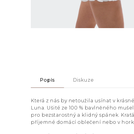
Popis
Diskuze
Která z nás by netoužila usínat v krá
Luna. Ušité ze 100 % bavlněného mušel
pro bezstarostný a klidný spánek. Kraťás
příjemné domácí oblečení nebo v hork