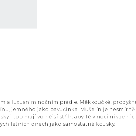
sném a luxusním nočním prádle. Měkkoučké, prodyšn
ínu, jemného jako pavučinka. Mušelín je nesmírně p
ky i top mají volnější střih, aby Tě v noci nikde nic
ých letních dnech jako samostatné kousky.