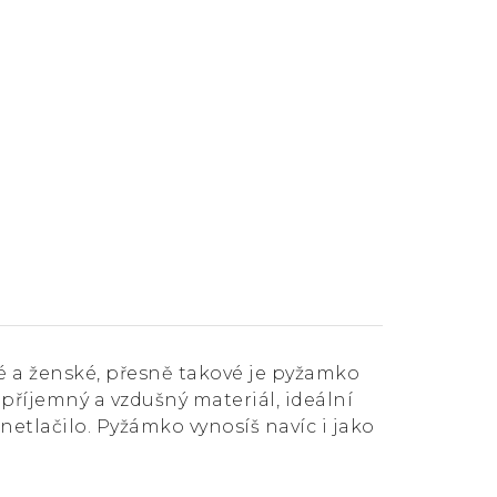
é a ženské, přesně takové je pyžamko
říjemný a vzdušný materiál, ideální
 netlačilo. Pyžámko vynosíš navíc i jako