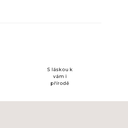
S láskou k
vám i
přírodě