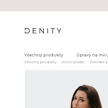
Přejít
na
obsah
Všechny produkty
Úpravy na mír
Domů
Všechny produkty
Noční prádlo
Dámské 