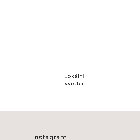
Lokální
výroba
Z
á
Instagram
p