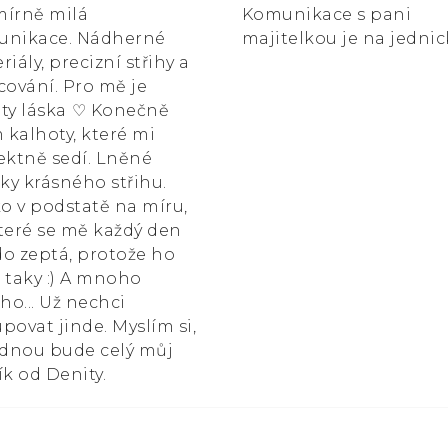
írně milá
Komunikace s pani
unikace. Nádherné
majitelkou je na jednic
riály, precizní střihy a
cování. Pro mě je
ty láska ⁠♡ Konečně
kalhoty, které mi
ektně sedí. Lněné
čky krásného střihu.
ko v podstatě na míru,
teré se mě každý den
o zeptá, protože ho
 taky :) A mnoho
ího... Už nechci
povat jinde. Myslím si,
ednou bude celý můj
ík od Denity.