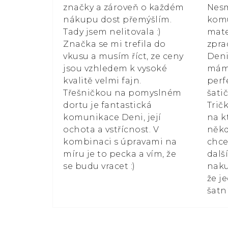
značky a zároveň o každém
Nesm
nákupu dost přemýšlím.
kom
Tady jsem nelitovala :)
mate
Značka se mi trefila do
zpra
vkusu a musím říct, ze ceny
Deni
jsou vzhledem k vysoké
mám 
kvalitě velmi fajn.
perf
Třešničkou na pomyslném
šati
dortu je fantastická
Trič
komunikace Deni, její
na k
ochota a vstřícnost. V
někd
kombinaci s úpravami na
chce
míru je to pecka a vím, že
dalš
se budu vracet :)
naku
že j
šatn