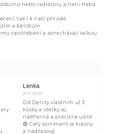
 vzduchu nebo radiátoru a není třeba
čení, tak i k naší přírodě.
ážím a bělidlům.
ému opotřebení a zanechávají velkou
Lenka
 z 5 hvězdiček.
Hodnocení obchodu je 5 z 5 hvězdiček.
27.9.2025
Od Denity vlastním už 3
tery
kúsky a všetky sú
nádherné a precízne ušité.
😍 Celý sortiment je krásny
u.
a nadčasový.