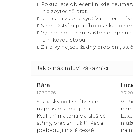
Pokud jste oblečení nikde neumazal
ho zbytečně prát.
Na praní zkuste využívat alternativn
S množstvím pracího prášku to není
Vyprané oblečení sušte nejlépe na
uhlíkovou stopu.
Žmolky nejsou žádný problém, stač
Bára
Luc
Hodnocení obchodu je 5 z 5 hvězdiče
17.7.2026
Hodn
9.7.2
S kousky od Denity jsem
Vstř
naprosto spokojená.
nemá
Kvalitní materiály a slušivé
Luxu
střihy, precizní ušití. Ráda
může
podporuji malé české
na m