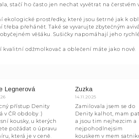
a, stačí ho často jen nechat vyvětrat na čerstvém
í ekologické prostředky, které jsou šetrné jak k oble
 třeba přehánět. Také se vyvarujte zbytečným aviv
 obyčejném věšáku. Sušičky napomáhají jeho rychl
í kvalitní odžmolkovač a oblečení máte jako nové.
ie Legnerová
Zuzka
k.
ocení obchodu je 5 z 5 hvězdiček.
026
Hodnocení obchodu je 5
14.11.2025
ícný přístup Denity
Zamilovala jsem se do
 v ČR obdoby :)
Denity kalhot, mam pa
sní kousky, u kterých
a jsou tim nejhezcim a
te požádat o úpravu
nejpohodlnejsim
íru, která je v ceně.
kouskem v mem satnik