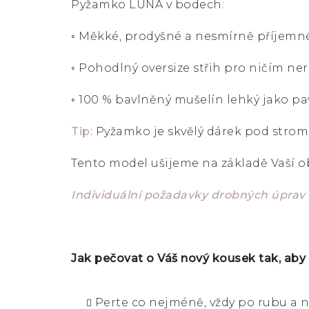
Pyžamko LUNA v bodech:
◦ Měkké, prodyšné a nesmírně příjemné
◦ Pohodlný oversize střih pro ničím n
◦ 100 % bavlněný mušelín lehký jako p
Tip:
Pyžamko je skvělý dárek pod strome
Tento model ušijeme na základě Vaší 
Individuální požadavky drobných úprav
Jak pečovat o Váš nový kousek tak, aby
Perte co nejméně, vždy po rubu a n