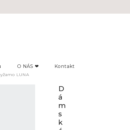
u
O NÁS ❤
Kontakt
pyžamo LUNA
D
á
m
s
k