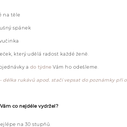
 na těle
erušný spánek
avučinka
ček, který udělá radost každé ženě.
objednávky a
do týdne
Vám ho odešleme.
 - délka rukávů apod. stačí vepsat do poznámky při
 Vám co nejdéle vydržel?
ejlépe na 30 stupňů.