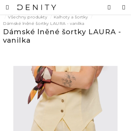
Přejít
Hledat
N
na
K
Domů
obsah
Všechny produkty
Kalhoty a šortky
Dámské lněné šortky LAURA - vanilka
Dámské lněné šortky LAURA -
vanilka