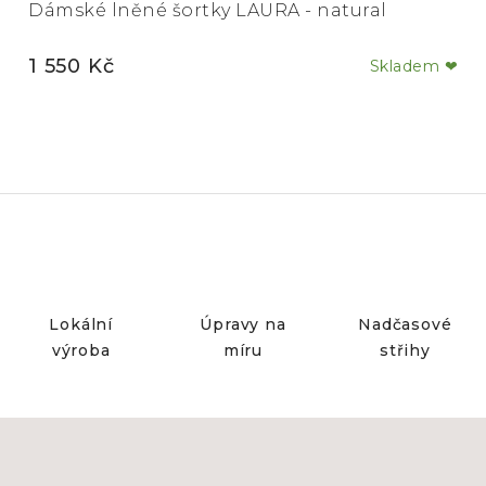
Dámské lněné šortky LAURA - natural
1 550 Kč
Skladem ❤
Lokální
Úpravy na
Nadčasové
výroba
míru
střihy
Z
á