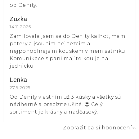
od Denity.
Zuzka
Hodnocení obchodu je 5 z 5 hvězdiček.
14.11.2025
Zamilovala jsem se do Denity kalhot, mam
patery a jsou tim nejhezcim a
nejpohodlnejsim kouskem v mem satniku.
Komunikace s pani majitelkou je na
jednicku.
Lenka
Hodnocení obchodu je 5 z 5 hvězdiček.
27.9.2025
Od Denity vlastním už 3 kúsky a všetky sú
nádherné a precízne ušité. 😍 Celý
sortiment je krásny a nadčasový.
Zobrazit další hodnocení