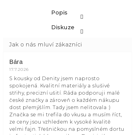
Popis
Diskuze
Bára
Hodnocení obchodu je 5 z 5 hvězdiček.
17.7.2026
S kousky od Denity jsem naprosto
spokojená. Kvalitní materiály a slušivé
střihy, precizní ušití. Ráda podporuji malé
české značky a zároveň o každém nákupu
dost přemýšlím. Tady jsem nelitovala :)
Značka se mi trefila do vkusu a musím říct,
ze ceny jsou vzhledem k vysoké kvalitě
velmi fajn. Třešničkou na pomyslném dortu