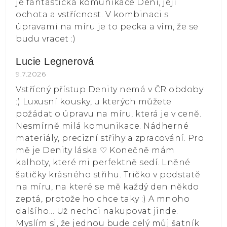
je fantastická komunikace Deni, její
ochota a vstřícnost. V kombinaci s
úpravami na míru je to pecka a vím, že se
budu vracet :)
Lucie Legnerová
Hodnocení obchodu je 5 z 5 hvězdiček.
9.7.2026
Vstřícný přístup Denity nemá v ČR obdoby
:) Luxusní kousky, u kterých můžete
požádat o úpravu na míru, která je v ceně.
Nesmírně milá komunikace. Nádherné
materiály, precizní střihy a zpracování. Pro
mě je Denity láska ⁠♡ Konečně mám
kalhoty, které mi perfektně sedí. Lněné
šatičky krásného střihu. Tričko v podstatě
na míru, na které se mě každý den někdo
zeptá, protože ho chce taky :) A mnoho
dalšího... Už nechci nakupovat jinde.
Myslím si, že jednou bude celý můj šatník