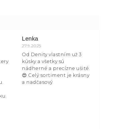
Lenka
 z 5 hvězdiček.
Hodnocení obchodu je 5 z 5 hvězdiček.
27.9.2025
Od Denity vlastním už 3
tery
kúsky a všetky sú
nádherné a precízne ušité.
😍 Celý sortiment je krásny
u.
a nadčasový.
ku.