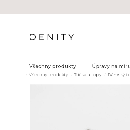
Přejít
na
obsah
Všechny produkty
Úpravy na mír
Domů
Všechny produkty
Trička a topy
Dámský to