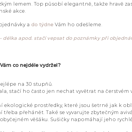
 úzkým lemem. Top působí elegantně, takže hravě zas
nské akce.
bjednávky a
do týdne
Vám ho odešleme.
- délka apod. stačí vepsat do poznámky při objedn
 Vám co nejdéle vydržel?
ejlépe na 30 stupňů.
a, stačí ho často jen nechat vyvětrat na čerstvém
í ekologické prostředky, které jsou šetrné jak k oble
 třeba přehánět. Také se vyvarujte zbytečným aviv
 obyčejném věšáku. Sušičky napomáhají jeho rychl