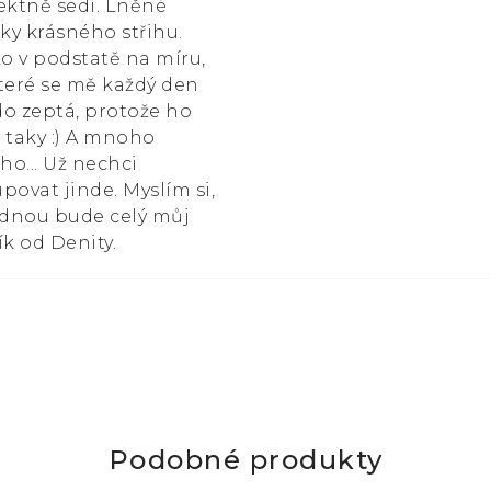
ektně sedí. Lněné
čky krásného střihu.
ko v podstatě na míru,
teré se mě každý den
o zeptá, protože ho
 taky :) A mnoho
ího... Už nechci
povat jinde. Myslím si,
ednou bude celý můj
ík od Denity.
Podobné produkty