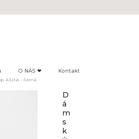
u
O NÁS ❤
Kontakt
p ASHA - černá
D
á
m
s
k