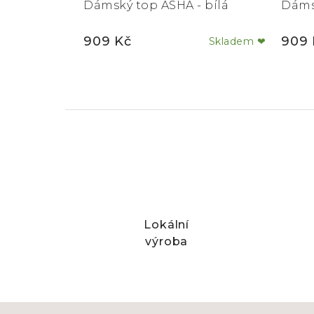
Dámský top ASHA - bílá
Dáms
909 Kč
909 
Skladem ❤
Lokální
výroba
Z