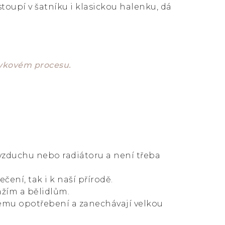
toupí v šatníku i klasickou halenku, dá
ávkovém procesu.
 vzduchu nebo radiátoru a není třeba
čení, tak i k naší přírodě.
ážím a bělidlům.
ému opotřebení a zanechávají velkou