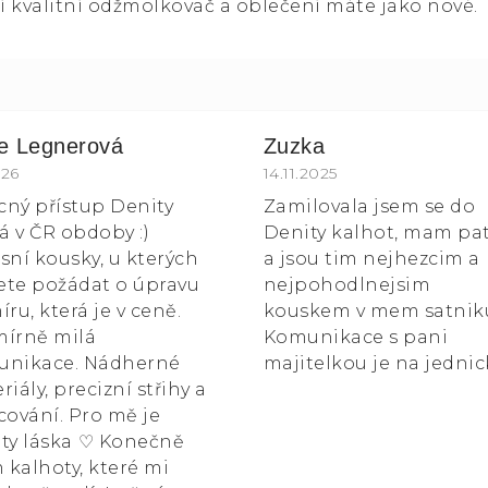
í kvalitní odžmolkovač a oblečení máte jako nové.
ie Legnerová
Zuzka
k.
ocení obchodu je 5 z 5 hvězdiček.
026
Hodnocení obchodu je 5
14.11.2025
ícný přístup Denity
Zamilovala jsem se do
 v ČR obdoby :)
Denity kalhot, mam pa
sní kousky, u kterých
a jsou tim nejhezcim a
te požádat o úpravu
nejpohodlnejsim
íru, která je v ceně.
kouskem v mem satnik
írně milá
Komunikace s pani
unikace. Nádherné
majitelkou je na jednic
riály, precizní střihy a
cování. Pro mě je
ty láska ⁠♡ Konečně
kalhoty, které mi