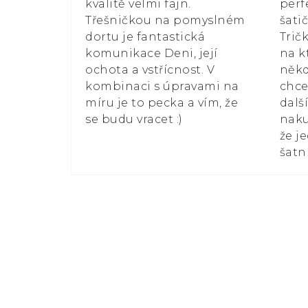
kvalitě velmi fajn.
perf
Třešničkou na pomyslném
šati
dortu je fantastická
Trič
komunikace Deni, její
na k
ochota a vstřícnost. V
někd
kombinaci s úpravami na
chce
míru je to pecka a vím, že
dalš
se budu vracet :)
naku
že j
šatn