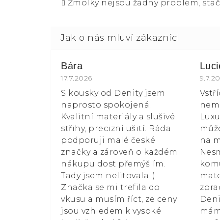
Žmolky nejsou žádný problém, stač
Bára
Luc
Hodnocení obchodu je 5 z 5 hvězdiče
17.7.2026
Hodn
9.7.2
S kousky od Denity jsem
Vstř
naprosto spokojená.
nemá
Kvalitní materiály a slušivé
Luxu
střihy, precizní ušití. Ráda
může
podporuji malé české
na m
značky a zároveň o každém
Nesm
nákupu dost přemýšlím.
kom
Tady jsem nelitovala :)
mate
Značka se mi trefila do
zpra
vkusu a musím říct, ze ceny
Deni
jsou vzhledem k vysoké
mám 