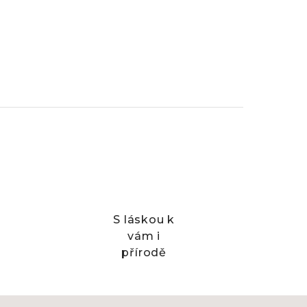
S láskou k
vám i
přírodě