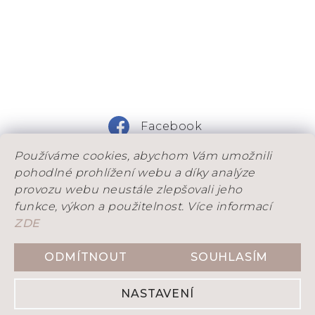
Facebook
Používáme cookies, abychom Vám umožnili
Instagram
pohodlné prohlížení webu a díky analýze
provozu webu neustále zlepšovali jeho
funkce, výkon a použitelnost. Více informací
ZDE
DOVOLENÁ: Od 25. 7. do 9. 8. máme na dílně
dovolenou. Objednávky, které stihneme odeslad
ODMÍTNOUT
SOUHLASÍM
Vytvořil Shoptet
ještě před ní, přijímáme do 21. 7. Objednávky
přijaté během dovolené budeme postupně
NASTAVENÍ
odesílat po našem návratu.
Copyright 2026
DENITY
. Všechna práva vyhrazena.