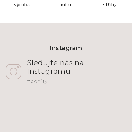
výroba
míru
střihy
Z
á
Instagram
p
a
t
í