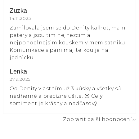
Zuzka
Hodnocení obchodu je 5 z 5 hvězdiček.
14.11.2025
Zamilovala jsem se do Denity kalhot, mam
patery a jsou tim nejhezcim a
nejpohodlnejsim kouskem v mem satniku.
Komunikace s pani majitelkou je na
jednicku.
Lenka
Hodnocení obchodu je 5 z 5 hvězdiček.
27.9.2025
Od Denity vlastním už 3 kúsky a všetky sú
nádherné a precízne ušité. 😍 Celý
sortiment je krásny a nadčasový.
Zobrazit další hodnocení