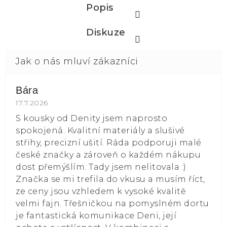
Popis
Diskuze
Bára
Hodnocení obchodu je 5 z 5 hvězdiček.
17.7.2026
S kousky od Denity jsem naprosto
spokojená. Kvalitní materiály a slušivé
střihy, precizní ušití. Ráda podporuji malé
české značky a zároveň o každém nákupu
dost přemýšlím. Tady jsem nelitovala :)
Značka se mi trefila do vkusu a musím říct,
ze ceny jsou vzhledem k vysoké kvalitě
velmi fajn. Třešničkou na pomyslném dortu
je fantastická komunikace Deni, její