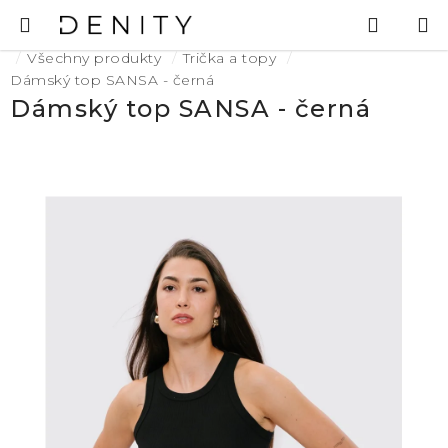
Přejít
Hledat
N
na
K
Domů
obsah
Všechny produkty
Trička a topy
Dámský top SANSA - černá
Dámský top SANSA - černá