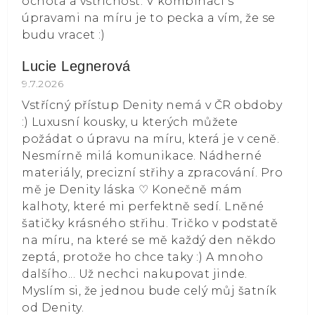
ochota a vstřícnost. V kombinaci s
úpravami na míru je to pecka a vím, že se
budu vracet :)
Lucie Legnerová
Hodnocení obchodu je 5 z 5 hvězdiček.
9.7.2026
Vstřícný přístup Denity nemá v ČR obdoby
:) Luxusní kousky, u kterých můžete
požádat o úpravu na míru, která je v ceně.
Nesmírně milá komunikace. Nádherné
materiály, precizní střihy a zpracování. Pro
mě je Denity láska ⁠♡ Konečně mám
kalhoty, které mi perfektně sedí. Lněné
šatičky krásného střihu. Tričko v podstatě
na míru, na které se mě každý den někdo
zeptá, protože ho chce taky :) A mnoho
dalšího... Už nechci nakupovat jinde.
Myslím si, že jednou bude celý můj šatník
od Denity.