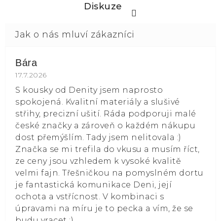
Diskuze
Bára
Hodnocení obchodu je 5 z 5 hvězdiček.
17.7.2026
S kousky od Denity jsem naprosto
spokojená. Kvalitní materiály a slušivé
střihy, precizní ušití. Ráda podporuji malé
české značky a zároveň o každém nákupu
dost přemýšlím. Tady jsem nelitovala :)
Značka se mi trefila do vkusu a musím říct,
ze ceny jsou vzhledem k vysoké kvalitě
velmi fajn. Třešničkou na pomyslném dortu
je fantastická komunikace Deni, její
ochota a vstřícnost. V kombinaci s
úpravami na míru je to pecka a vím, že se
budu vracet :)