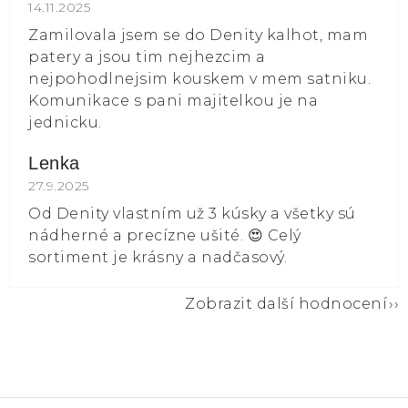
Hodnocení obchodu je 5 z 5 hvězdiček.
14.11.2025
Zamilovala jsem se do Denity kalhot, mam
patery a jsou tim nejhezcim a
nejpohodlnejsim kouskem v mem satniku.
Komunikace s pani majitelkou je na
jednicku.
Lenka
Hodnocení obchodu je 5 z 5 hvězdiček.
27.9.2025
Od Denity vlastním už 3 kúsky a všetky sú
nádherné a precízne ušité. 😍 Celý
sortiment je krásny a nadčasový.
Zobrazit další hodnocení