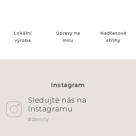
Lokální
Úpravy na
Nadčasové
výroba
míru
střihy
Z
á
Instagram
p
a
t
í