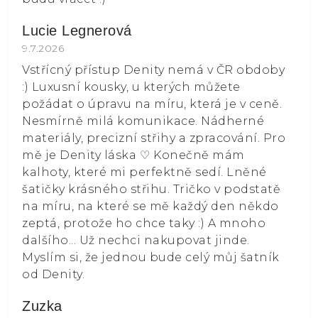
Lucie Legnerová
Hodnocení obchodu je 5 z 5 hvězdiček.
9.7.2026
Vstřícný přístup Denity nemá v ČR obdoby
:) Luxusní kousky, u kterých můžete
požádat o úpravu na míru, která je v ceně.
Nesmírně milá komunikace. Nádherné
materiály, precizní střihy a zpracování. Pro
mě je Denity láska ⁠♡ Konečně mám
kalhoty, které mi perfektně sedí. Lněné
šatičky krásného střihu. Tričko v podstatě
na míru, na které se mě každý den někdo
zeptá, protože ho chce taky :) A mnoho
dalšího... Už nechci nakupovat jinde.
Myslím si, že jednou bude celý můj šatník
od Denity.
Zuzka