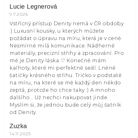
Lucie Legnerová
Hodnocení obchodu je 5 z 5 hvězdiček.
9.7.2026
Vstřícný přístup Denity nemá v ČR obdoby
:) Luxusní kousky, u kterých můžete
požádat o úpravu na míru, která je v ceně.
Nesmírně milá komunikace. Nádherné
materiály, precizní střihy a zpracování. Pro
mě je Denity láska ⁠♡ Konečně mám
kalhoty, které mi perfektně sedí. Lněné
šatičky krásného střihu. Tričko v podstatě
na míru, na které se mě každý den někdo
zeptá, protože ho chce taky :) A mnoho
dalšího... Už nechci nakupovat jinde.
Myslím si, že jednou bude celý můj šatník
od Denity.
Zuzka
Hodnocení obchodu je 5 z 5 hvězdiček.
14.11.2025