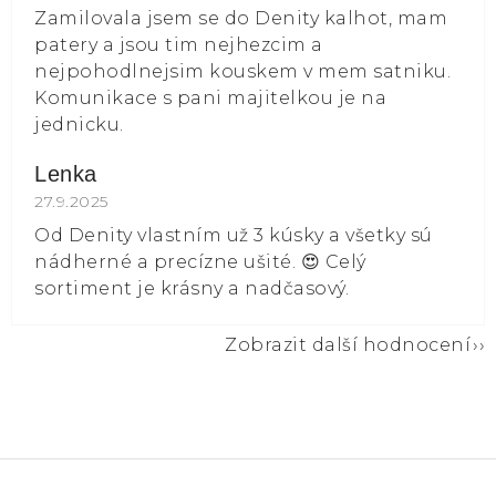
Zamilovala jsem se do Denity kalhot, mam
patery a jsou tim nejhezcim a
nejpohodlnejsim kouskem v mem satniku.
Komunikace s pani majitelkou je na
jednicku.
Lenka
Hodnocení obchodu je 5 z 5 hvězdiček.
27.9.2025
Od Denity vlastním už 3 kúsky a všetky sú
nádherné a precízne ušité. 😍 Celý
sortiment je krásny a nadčasový.
Zobrazit další hodnocení