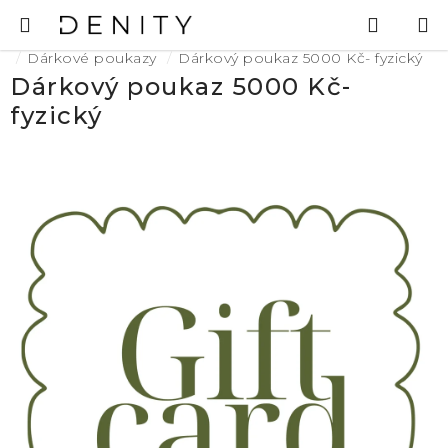
Přejít
Hledat
N
na
K
Domů
obsah
Dárkové poukazy
Dárkový poukaz 5000 Kč- fyzický
Dárkový poukaz 5000 Kč-
fyzický