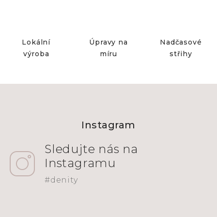
Lokální
Úpravy na
Nadčasové
výroba
míru
střihy
Z
á
Instagram
p
a
t
í