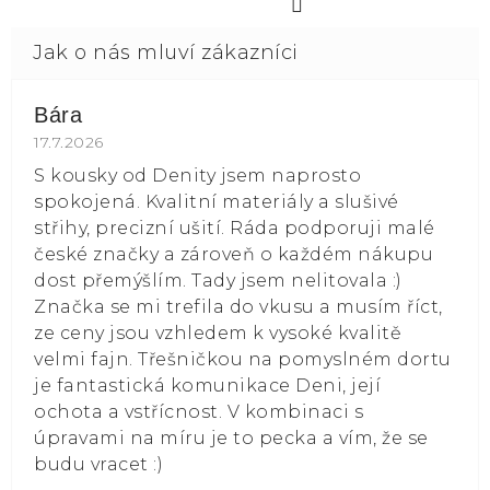
Bára
Hodnocení obchodu je 5 z 5 hvězdiček.
17.7.2026
S kousky od Denity jsem naprosto
spokojená. Kvalitní materiály a slušivé
střihy, precizní ušití. Ráda podporuji malé
české značky a zároveň o každém nákupu
dost přemýšlím. Tady jsem nelitovala :)
Značka se mi trefila do vkusu a musím říct,
ze ceny jsou vzhledem k vysoké kvalitě
velmi fajn. Třešničkou na pomyslném dortu
je fantastická komunikace Deni, její
ochota a vstřícnost. V kombinaci s
úpravami na míru je to pecka a vím, že se
budu vracet :)