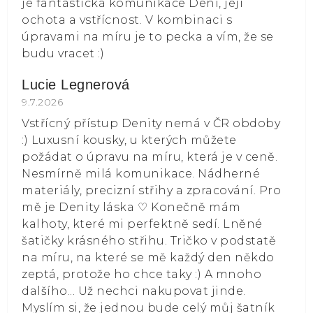
je fantastická komunikace Deni, její
ochota a vstřícnost. V kombinaci s
úpravami na míru je to pecka a vím, že se
budu vracet :)
Lucie Legnerová
Hodnocení obchodu je 5 z 5 hvězdiček.
9.7.2026
Vstřícný přístup Denity nemá v ČR obdoby
:) Luxusní kousky, u kterých můžete
požádat o úpravu na míru, která je v ceně.
Nesmírně milá komunikace. Nádherné
materiály, precizní střihy a zpracování. Pro
mě je Denity láska ⁠♡ Konečně mám
kalhoty, které mi perfektně sedí. Lněné
šatičky krásného střihu. Tričko v podstatě
na míru, na které se mě každý den někdo
zeptá, protože ho chce taky :) A mnoho
dalšího... Už nechci nakupovat jinde.
Myslím si, že jednou bude celý můj šatník