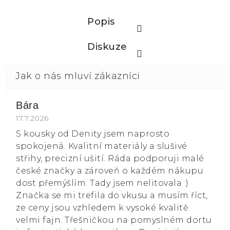
Popis
Diskuze
Bára
Hodnocení obchodu je 5 z 5 hvězdiček.
17.7.2026
S kousky od Denity jsem naprosto
spokojená. Kvalitní materiály a slušivé
střihy, precizní ušití. Ráda podporuji malé
české značky a zároveň o každém nákupu
dost přemýšlím. Tady jsem nelitovala :)
Značka se mi trefila do vkusu a musím říct,
ze ceny jsou vzhledem k vysoké kvalitě
velmi fajn. Třešničkou na pomyslném dortu