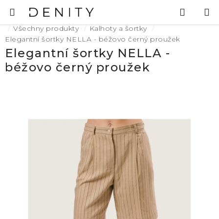
Přejít
Hledat
N
na
K
Domů
obsah
Všechny produkty
Kalhoty a šortky
Elegantní šortky NELLA - béžovo černý proužek
Elegantní šortky NELLA -
béžovo černý proužek