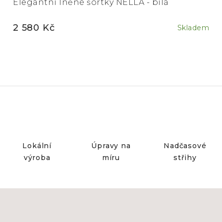
Elegantní lněné šortky NELLA - bílá
2 580 Kč
Skladem
Lokální
Úpravy na
Nadčasové
výroba
míru
střihy
Z
á