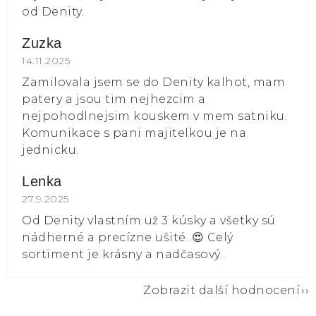
od Denity.
Zuzka
Hodnocení obchodu je 5 z 5 hvězdiček.
14.11.2025
Zamilovala jsem se do Denity kalhot, mam
patery a jsou tim nejhezcim a
nejpohodlnejsim kouskem v mem satniku.
Komunikace s pani majitelkou je na
jednicku.
Lenka
Hodnocení obchodu je 5 z 5 hvězdiček.
27.9.2025
Od Denity vlastním už 3 kúsky a všetky sú
nádherné a precízne ušité. 😍 Celý
sortiment je krásny a nadčasový.
Zobrazit další hodnocení