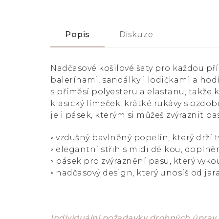
Popis
Diskuze
Nadčasové košilové šaty pro každou příl
balerínami, sandálky i lodičkami a hod
s příměsí polyesteru a elastanu, takže k
klasický límeček, krátké rukávy s ozdob
je i pásek, kterým si můžeš zvýraznit pa
◦ vzdušný bavlněný popelín, který drží t
◦ elegantní střih s midi délkou, dopln
◦ pásek pro zvýraznění pasu, který vyko
◦ nadčasový design, který unosíš od ja
Individuální požadavky drobných úprav 