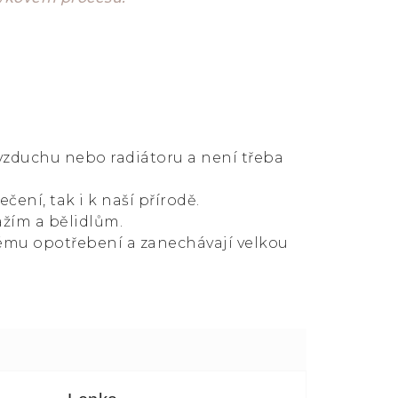
 vzduchu nebo radiátoru a není třeba
čení, tak i k naší přírodě.
ážím a bělidlům.
ému opotřebení a zanechávají velkou