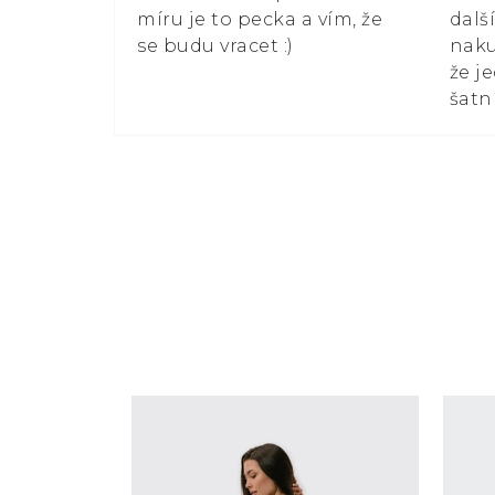
míru je to pecka a vím, že
dalš
se budu vracet :)
naku
že j
šatn