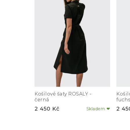
Košilové šaty ROSALY -
Košil
černá
fuchs
2 450 Kč
2 45
Skladem ❤