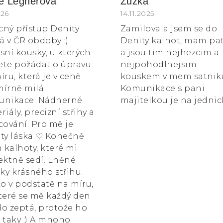
ie Legnerová
Zuzka
k.
ocení obchodu je 5 z 5 hvězdiček.
026
Hodnocení obchodu je 5
14.11.2025
ícný přístup Denity
Zamilovala jsem se do
 v ČR obdoby :)
Denity kalhot, mam pa
sní kousky, u kterých
a jsou tim nejhezcim a
te požádat o úpravu
nejpohodlnejsim
íru, která je v ceně.
kouskem v mem satnik
írně milá
Komunikace s pani
unikace. Nádherné
majitelkou je na jednic
riály, precizní střihy a
cování. Pro mě je
ty láska ⁠♡ Konečně
kalhoty, které mi
ektně sedí. Lněné
čky krásného střihu.
ko v podstatě na míru,
teré se mě každý den
o zeptá, protože ho
 taky :) A mnoho