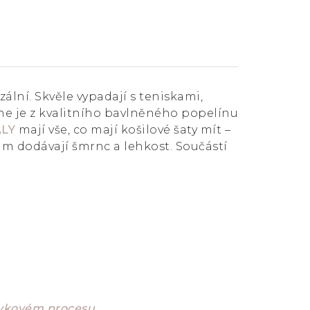
ální. Skvěle vypadají s teniskami,
sme je z kvalitního bavlněného popelínu
LY
mají vše, co mají košilové šaty mít –
jim dodávají šmrnc a lehkost. Součástí
ávkovém procesu.