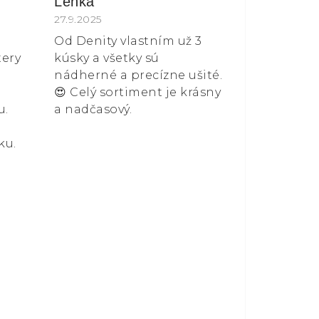
Lenka
 z 5 hvězdiček.
Hodnocení obchodu je 5 z 5 hvězdiček.
27.9.2025
Od Denity vlastním už 3
tery
kúsky a všetky sú
nádherné a precízne ušité.
😍 Celý sortiment je krásny
u.
a nadčasový.
ku.