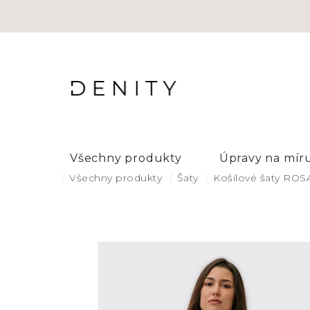
Přejít
na
obsah
Všechny produkty
Úpravy na mír
Domů
Všechny produkty
Šaty
Košilové šaty ROS