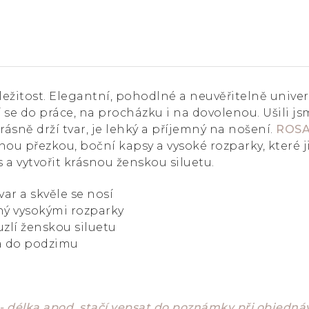
ežitost. Elegantní, pohodlné a neuvěřitelně univerz
í se do práce, na procházku i na dovolenou. Ušili j
rásně drží tvar, je lehký a příjemný na nošení.
ROSA
nou přezkou, boční kapsy a vysoké rozparky, které 
s a vytvořit krásnou ženskou siluetu.
var a skvěle se nosí
ěný vysokými rozparky
uzlí ženskou siluetu
ra do podzimu
- délka apod. stačí vepsat do poznámky při objedn