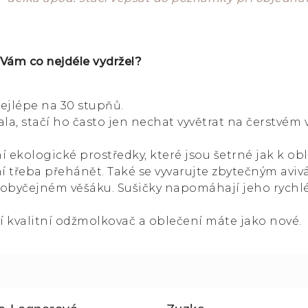
 Vám co nejdéle vydržel?
ejlépe na 30 stupňů.
a, stačí ho často jen nechat vyvětrat na čerstvém
í ekologické prostředky, které jsou šetrné jak k oble
 třeba přehánět. Také se vyvarujte zbytečným aviv
 obyčejném věšáku. Sušičky napomáhají jeho rychl
í kvalitní odžmolkovač a oblečení máte jako nové.