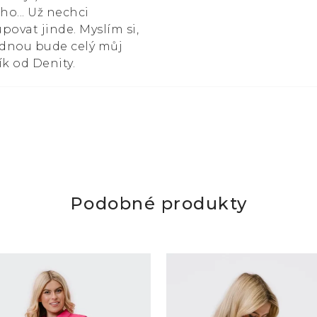
ího... Už nechci
povat jinde. Myslím si,
ednou bude celý můj
ík od Denity.
Podobné produkty