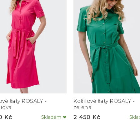
ové šaty ROSALY -
Košilové šaty ROSALY -
iová
zelená
0 Kč
2 450 Kč
Skladem ❤
Skl