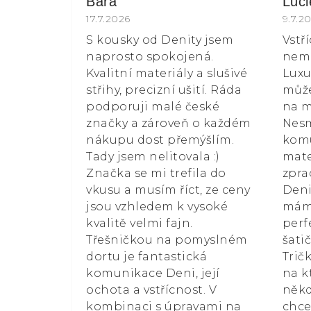
Bára
Luc
Hodnocení obchodu je 5 z 5 hvězdiče
17.7.2026
Hodn
9.7.2
S kousky od Denity jsem
Vstř
naprosto spokojená.
nemá
Kvalitní materiály a slušivé
Luxu
střihy, precizní ušití. Ráda
může
podporuji malé české
na m
značky a zároveň o každém
Nesm
nákupu dost přemýšlím.
kom
Tady jsem nelitovala :)
mate
Značka se mi trefila do
zpra
vkusu a musím říct, ze ceny
Deni
jsou vzhledem k vysoké
mám 
kvalitě velmi fajn.
perf
Třešničkou na pomyslném
šati
dortu je fantastická
Trič
komunikace Deni, její
na k
ochota a vstřícnost. V
někd
kombinaci s úpravami na
chce