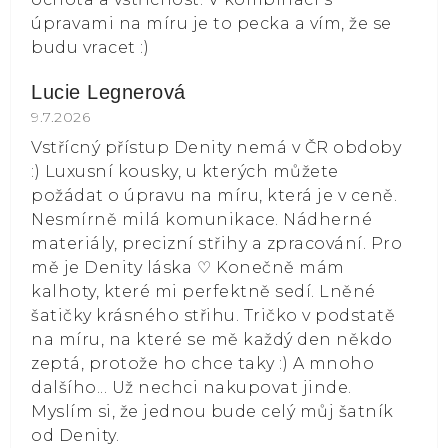
úpravami na míru je to pecka a vím, že se
budu vracet :)
Lucie Legnerová
Hodnocení obchodu je 5 z 5 hvězdiček.
9.7.2026
Vstřícný přístup Denity nemá v ČR obdoby
:) Luxusní kousky, u kterých můžete
požádat o úpravu na míru, která je v ceně.
Nesmírně milá komunikace. Nádherné
materiály, precizní střihy a zpracování. Pro
mě je Denity láska ⁠♡ Konečně mám
kalhoty, které mi perfektně sedí. Lněné
šatičky krásného střihu. Tričko v podstatě
na míru, na které se mě každý den někdo
zeptá, protože ho chce taky :) A mnoho
dalšího... Už nechci nakupovat jinde.
Myslím si, že jednou bude celý můj šatník
od Denity.