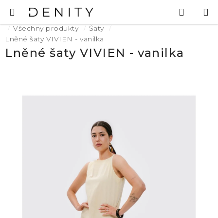
Přejít
Hledat
N
na
K
Domů
obsah
Všechny produkty
Šaty
Lněné šaty VIVIEN - vanilka
Lněné šaty VIVIEN - vanilka