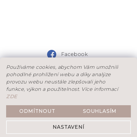
Facebook
Používáme cookies, abychom Vám umožnili
Instagram
pohodlné prohlížení webu a díky analýze
provozu webu neustále zlepšovali jeho
funkce, výkon a použitelnost. Více informací
ZDE
DOVOLENÁ: Od 25. 7. do 9. 8. máme na dílně
dovolenou. Objednávky, které stihneme odeslad
ODMÍTNOUT
SOUHLASÍM
Vytvořil Shoptet
ještě před ní, přijímáme do 21. 7. Objednávky
přijaté během dovolené budeme postupně
NASTAVENÍ
odesílat po našem návratu.
Copyright 2026
DENITY
. Všechna práva vyhrazena.