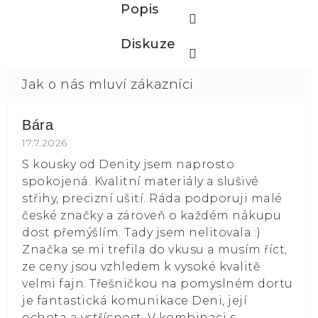
Popis
Diskuze
Bára
Hodnocení obchodu je 5 z 5 hvězdiček.
17.7.2026
S kousky od Denity jsem naprosto
spokojená. Kvalitní materiály a slušivé
střihy, precizní ušití. Ráda podporuji malé
české značky a zároveň o každém nákupu
dost přemýšlím. Tady jsem nelitovala :)
Značka se mi trefila do vkusu a musím říct,
ze ceny jsou vzhledem k vysoké kvalitě
velmi fajn. Třešničkou na pomyslném dortu
je fantastická komunikace Deni, její
ochota a vstřícnost. V kombinaci s