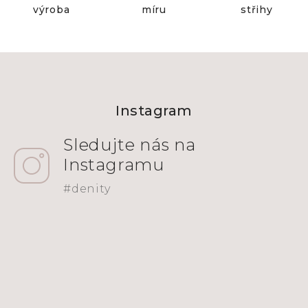
výroba
míru
střihy
Z
á
Instagram
p
a
t
í