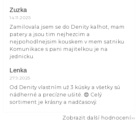
Zuzka
Hodnocení obchodu je 5 z 5 hvězdiček.
14.11.2025
Zamilovala jsem se do Denity kalhot, mam
patery a jsou tim nejhezcim a
nejpohodlnejsim kouskem v mem satniku.
Komunikace s pani majitelkou je na
jednicku.
Lenka
Hodnocení obchodu je 5 z 5 hvězdiček.
27.9.2025
Od Denity vlastním už 3 kúsky a všetky sú
nádherné a precízne ušité. 😍 Celý
sortiment je krásny a nadčasový.
Zobrazit další hodnocení