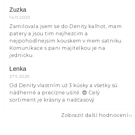
Zuzka
Hodnocení obchodu je 5 z 5 hvězdiček.
14.11.2025
Zamilovala jsem se do Denity kalhot, mam
patery a jsou tim nejhezcim a
nejpohodlnejsim kouskem v mem satniku.
Komunikace s pani majitelkou je na
jednicku.
Lenka
Hodnocení obchodu je 5 z 5 hvězdiček.
27.9.2025
Od Denity vlastním už 3 kúsky a všetky sú
nádherné a precízne ušité. 😍 Celý
sortiment je krásny a nadčasový.
Zobrazit další hodnocení