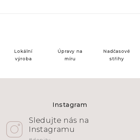
Lokální
Úpravy na
Nadčasové
výroba
míru
střihy
Z
á
Instagram
p
a
t
í