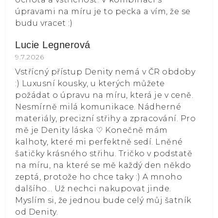
úpravami na míru je to pecka a vím, že se
budu vracet :)
Lucie Legnerová
Hodnocení obchodu je 5 z 5 hvězdiček.
9.7.2026
Vstřícný přístup Denity nemá v ČR obdoby
:) Luxusní kousky, u kterých můžete
požádat o úpravu na míru, která je v ceně.
Nesmírně milá komunikace. Nádherné
materiály, precizní střihy a zpracování. Pro
mě je Denity láska ⁠♡ Konečně mám
kalhoty, které mi perfektně sedí. Lněné
šatičky krásného střihu. Tričko v podstatě
na míru, na které se mě každý den někdo
zeptá, protože ho chce taky :) A mnoho
dalšího... Už nechci nakupovat jinde.
Myslím si, že jednou bude celý můj šatník
od Denity.