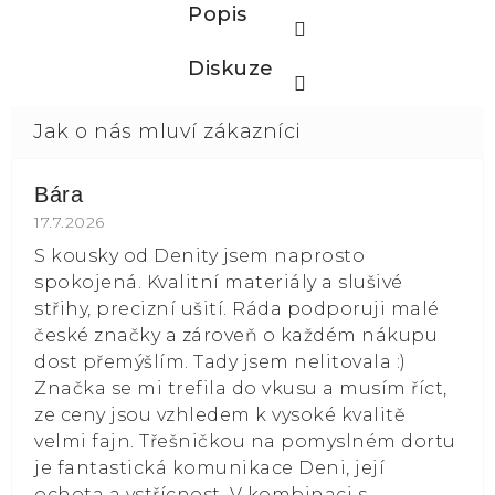
Popis
Diskuze
Bára
Hodnocení obchodu je 5 z 5 hvězdiček.
17.7.2026
S kousky od Denity jsem naprosto
spokojená. Kvalitní materiály a slušivé
střihy, precizní ušití. Ráda podporuji malé
české značky a zároveň o každém nákupu
dost přemýšlím. Tady jsem nelitovala :)
Značka se mi trefila do vkusu a musím říct,
ze ceny jsou vzhledem k vysoké kvalitě
velmi fajn. Třešničkou na pomyslném dortu
je fantastická komunikace Deni, její
ochota a vstřícnost. V kombinaci s