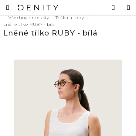
Přejít
Hledat
N
na
K
Domů
obsah
Všechny produkty
Trička a topy
Lněné tílko RUBY - bílá
Lněné tílko RUBY - bílá