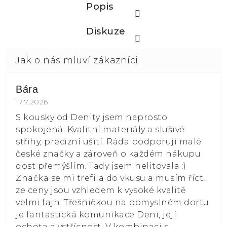
Popis
Diskuze
Bára
Hodnocení obchodu je 5 z 5 hvězdiček.
17.7.2026
S kousky od Denity jsem naprosto
spokojená. Kvalitní materiály a slušivé
střihy, precizní ušití. Ráda podporuji malé
české značky a zároveň o každém nákupu
dost přemýšlím. Tady jsem nelitovala :)
Značka se mi trefila do vkusu a musím říct,
ze ceny jsou vzhledem k vysoké kvalitě
velmi fajn. Třešničkou na pomyslném dortu
je fantastická komunikace Deni, její
ochota a vstřícnost. V kombinaci s