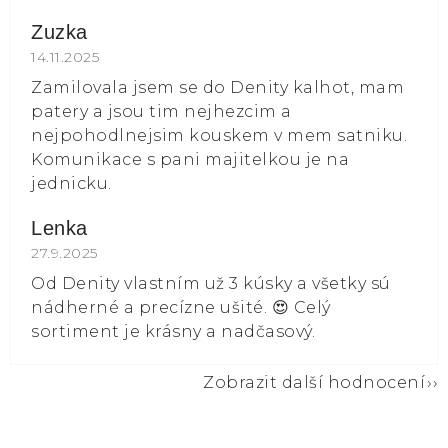
Zuzka
Hodnocení obchodu je 5 z 5 hvězdiček.
14.11.2025
Zamilovala jsem se do Denity kalhot, mam
patery a jsou tim nejhezcim a
nejpohodlnejsim kouskem v mem satniku.
Komunikace s pani majitelkou je na
jednicku.
Lenka
Hodnocení obchodu je 5 z 5 hvězdiček.
27.9.2025
Od Denity vlastním už 3 kúsky a všetky sú
nádherné a precízne ušité. 😍 Celý
sortiment je krásny a nadčasový.
Zobrazit další hodnocení