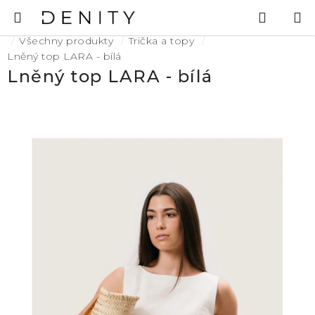
Přejít
Hledat
N
na
K
Domů
obsah
Všechny produkty
Trička a topy
Lněný top LARA - bílá
Lněný top LARA - bílá