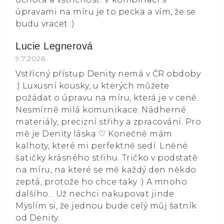
úpravami na míru je to pecka a vím, že se
budu vracet :)
Lucie Legnerová
Hodnocení obchodu je 5 z 5 hvězdiček.
9.7.2026
Vstřícný přístup Denity nemá v ČR obdoby
:) Luxusní kousky, u kterých můžete
požádat o úpravu na míru, která je v ceně.
Nesmírně milá komunikace. Nádherné
materiály, precizní střihy a zpracování. Pro
mě je Denity láska ⁠♡ Konečně mám
kalhoty, které mi perfektně sedí. Lněné
šatičky krásného střihu. Tričko v podstatě
na míru, na které se mě každý den někdo
zeptá, protože ho chce taky :) A mnoho
dalšího... Už nechci nakupovat jinde.
Myslím si, že jednou bude celý můj šatník
od Denity.