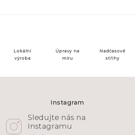
Lokální
Úpravy na
Nadčasové
výroba
míru
střihy
Z
á
Instagram
p
a
t