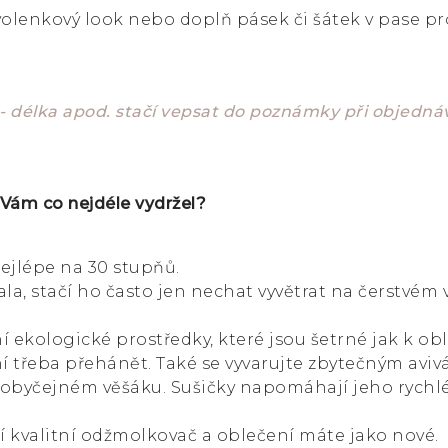
volenkový look nebo doplň pásek či šátek v pase pr
- délka apod. stačí vepsat do poznámky při objedn
 Vám co nejdéle vydržel?
ejlépe na 30 stupňů.
a, stačí ho často jen nechat vyvětrat na čerstvém
í ekologické prostředky, které jsou šetrné jak k oble
 třeba přehánět. Také se vyvarujte zbytečným aviv
 obyčejném věšáku. Sušičky napomáhají jeho rychl
í kvalitní odžmolkovač a oblečení máte jako nové.