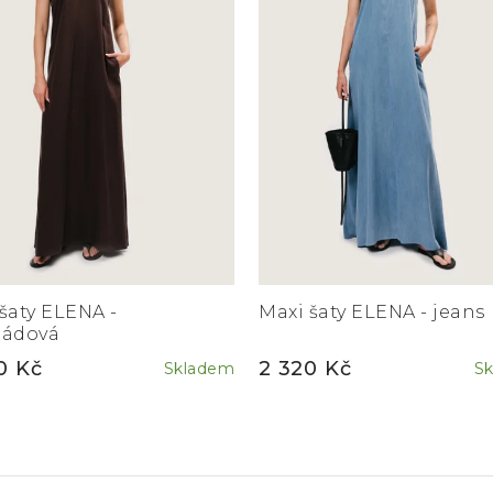
šaty ELENA -
Maxi šaty ELENA - jeans
ládová
0 Kč
2 320 Kč
Skladem
S