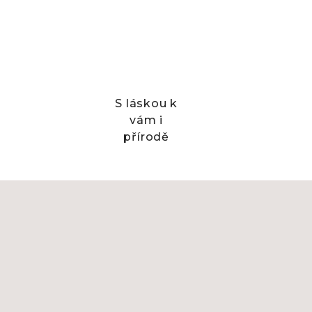
S láskou k
vám i
přírodě