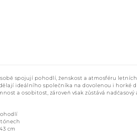
v sobě spojují pohodlí, ženskost a atmosféru letních
h dělají ideálního společníka na dovolenou i horké d
nost a osobitost, zároveň však zůstává nadčasový
pohodlí
h tónech
 143 cm