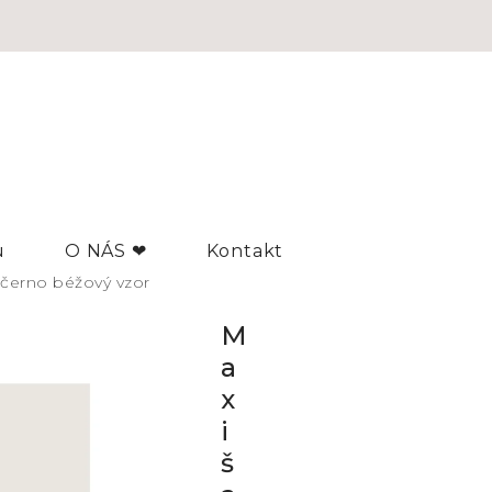
u
O NÁS ❤
Kontakt
 černo béžový vzor
M
a
x
i
š