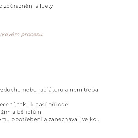
o zdůraznění siluety.
ávkovém procesu.
 vzduchu nebo radiátoru a není třeba
čení, tak i k naší přírodě.
ážím a bělidlům.
ému opotřebení a zanechávají velkou