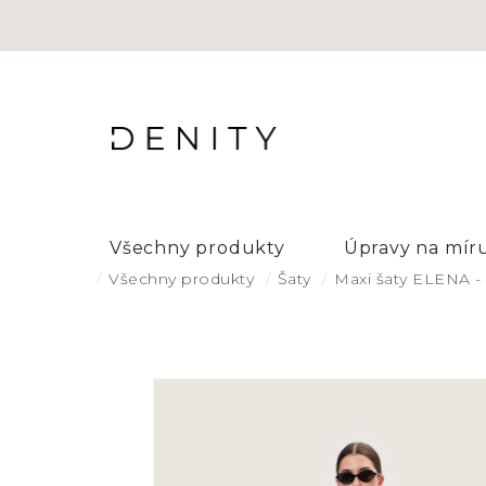
Přejít
na
obsah
Všechny produkty
Úpravy na mír
Domů
Všechny produkty
Šaty
Maxi šaty ELENA -