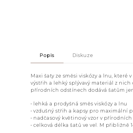
Popis
Diskuze
Maxi šaty ze směsi viskózy a lnu, které 
výstřih a lehký splývavý materiál z nic
přírodních odstínech dodává šatům jem
• lehká a prodyšná směs viskózy a lnu
• vzdušný střih a kapsy pro maximální 
• nadčasový květinový vzor v přírodníc
• celková délka šatů ve vel. M přibližně