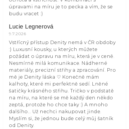
úpravami na míru je to pecka a vím, že se
budu vracet :)
Lucie Legnerová
Hodnocení obchodu je 5 z 5 hvězdiček.
9.7.2026
Vstřícný přístup Denity nemá v ČR obdoby
:) Luxusní kousky, u kterých můžete
požádat o úpravu na míru, která je v ceně.
Nesmírně milá komunikace. Nádherné
materiály, precizní střihy a zpracování. Pro
mě je Denity láska ⁠♡ Konečně mám
kalhoty, které mi perfektně sedí. Lněné
šatičky krásného střihu. Tričko v podstatě
na míru, na které se mě každý den někdo
zeptá, protože ho chce taky :) A mnoho
dalšího... Už nechci nakupovat jinde.
Myslím si, že jednou bude celý můj šatník
od Denity.