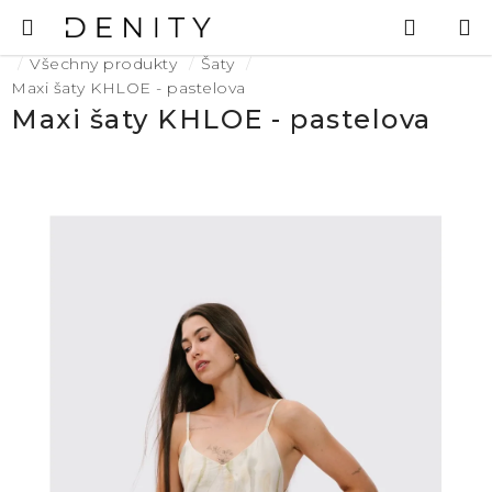
Přejít
Hledat
N
na
K
Domů
obsah
Všechny produkty
Šaty
Maxi šaty KHLOE - pastelova
Maxi šaty KHLOE - pastelova