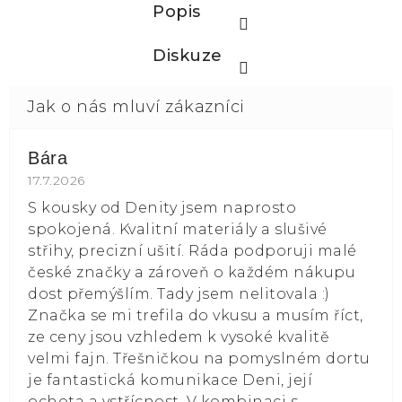
Popis
Diskuze
Bára
Hodnocení obchodu je 5 z 5 hvězdiček.
17.7.2026
S kousky od Denity jsem naprosto
spokojená. Kvalitní materiály a slušivé
střihy, precizní ušití. Ráda podporuji malé
české značky a zároveň o každém nákupu
dost přemýšlím. Tady jsem nelitovala :)
Značka se mi trefila do vkusu a musím říct,
ze ceny jsou vzhledem k vysoké kvalitě
velmi fajn. Třešničkou na pomyslném dortu
je fantastická komunikace Deni, její
ochota a vstřícnost. V kombinaci s