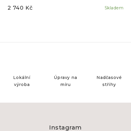
2 740 Kč
Skladem
Lokální
Úpravy na
Nadčasové
výroba
míru
střihy
Z
á
Instagram
p