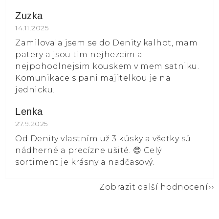
Zuzka
Hodnocení obchodu je 5 z 5 hvězdiček.
14.11.2025
Zamilovala jsem se do Denity kalhot, mam
patery a jsou tim nejhezcim a
nejpohodlnejsim kouskem v mem satniku.
Komunikace s pani majitelkou je na
jednicku.
Lenka
Hodnocení obchodu je 5 z 5 hvězdiček.
27.9.2025
Od Denity vlastním už 3 kúsky a všetky sú
nádherné a precízne ušité. 😍 Celý
sortiment je krásny a nadčasový.
Zobrazit další hodnocení