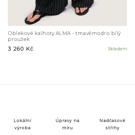
Oblekové kalhoty ALMA - tmavěmodro bílý
proužek
3 260 Kč
Skladem
Lokální
Úpravy na
Nadčasové
výroba
míru
střihy