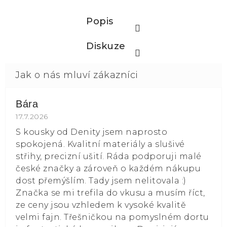
Popis
Diskuze
Bára
Hodnocení obchodu je 5 z 5 hvězdiček.
17.7.2026
S kousky od Denity jsem naprosto
spokojená. Kvalitní materiály a slušivé
střihy, precizní ušití. Ráda podporuji malé
české značky a zároveň o každém nákupu
dost přemýšlím. Tady jsem nelitovala :)
Značka se mi trefila do vkusu a musím říct,
ze ceny jsou vzhledem k vysoké kvalitě
velmi fajn. Třešničkou na pomyslném dortu