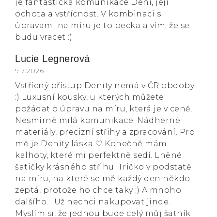
je fantastická komunikace Deni, její
ochota a vstřícnost. V kombinaci s
úpravami na míru je to pecka a vím, že se
budu vracet :)
Lucie Legnerová
Hodnocení obchodu je 5 z 5 hvězdiček.
9.7.2026
Vstřícný přístup Denity nemá v ČR obdoby
:) Luxusní kousky, u kterých můžete
požádat o úpravu na míru, která je v ceně.
Nesmírně milá komunikace. Nádherné
materiály, precizní střihy a zpracování. Pro
mě je Denity láska ⁠♡ Konečně mám
kalhoty, které mi perfektně sedí. Lněné
šatičky krásného střihu. Tričko v podstatě
na míru, na které se mě každý den někdo
zeptá, protože ho chce taky :) A mnoho
dalšího... Už nechci nakupovat jinde.
Myslím si, že jednou bude celý můj šatník