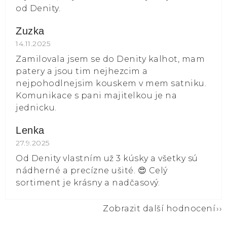
od Denity.
Zuzka
Hodnocení obchodu je 5 z 5 hvězdiček.
14.11.2025
Zamilovala jsem se do Denity kalhot, mam
patery a jsou tim nejhezcim a
nejpohodlnejsim kouskem v mem satniku.
Komunikace s pani majitelkou je na
jednicku.
Lenka
Hodnocení obchodu je 5 z 5 hvězdiček.
27.9.2025
Od Denity vlastním už 3 kúsky a všetky sú
nádherné a precízne ušité. 😍 Celý
sortiment je krásny a nadčasový.
Zobrazit další hodnocení