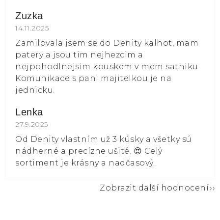
Zuzka
Hodnocení obchodu je 5 z 5 hvězdiček.
14.11.2025
Zamilovala jsem se do Denity kalhot, mam
patery a jsou tim nejhezcim a
nejpohodlnejsim kouskem v mem satniku.
Komunikace s pani majitelkou je na
jednicku.
Lenka
Hodnocení obchodu je 5 z 5 hvězdiček.
27.9.2025
Od Denity vlastním už 3 kúsky a všetky sú
nádherné a precízne ušité. 😍 Celý
sortiment je krásny a nadčasový.
Zobrazit další hodnocení