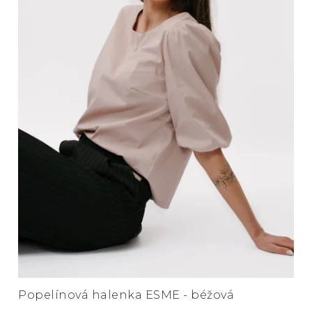
Popelínová halenka ESME - béžová