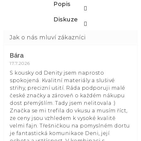
Popis
Diskuze
Bára
Hodnocení obchodu je 5 z 5 hvězdiček.
17.7.2026
S kousky od Denity jsem naprosto
spokojená. Kvalitní materiály a slušivé
střihy, precizní ušití. Ráda podporuji malé
české značky a zároveň o každém nákupu
dost přemýšlím. Tady jsem nelitovala :)
Značka se mi trefila do vkusu a musím říct,
ze ceny jsou vzhledem k vysoké kvalitě
velmi fajn. Třešničkou na pomyslném dortu
je fantastická komunikace Deni, její
ochota a vstřícnost. V kombinaci s