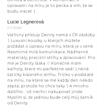
úpravami na míru je to pecka a vím, že se
budu vracet :)
Lucie Legnerová
Hodnocení obchodu je 5 z 5 hvězdiček.
9.7.2026
Vstřícný přístup Denity nemá v ČR obdoby
:) Luxusní kousky, u kterých můžete
požádat o úpravu na míru, která je v ceně.
Nesmírně milá komunikace. Nádherné
materiály, precizní střihy a zpracování. Pro
mě je Denity láska ⁠♡ Konečně mám
kalhoty, které mi perfektně sedí. Lněné
šatičky krásného střihu. Tričko v podstatě
na míru, na které se mě každý den někdo
zeptá, protože ho chce taky :) A mnoho
dalšího... Už nechci nakupovat jinde.
Myslím si, že jednou bude celý můj šatník
od Denity.