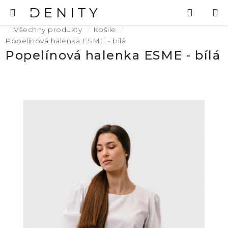
Přejít
Hledat
N
na
K
Domů
obsah
Všechny produkty
Košile
Popelínová halenka ESME - bílá
Popelínová halenka ESME - bílá