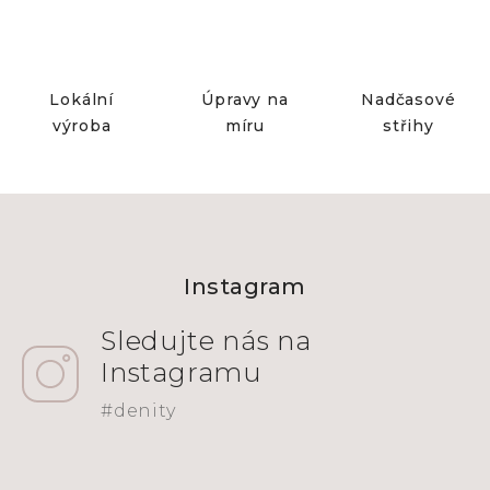
Lokální
Úpravy na
Nadčasové
výroba
míru
střihy
Z
á
Instagram
p
a
t
í