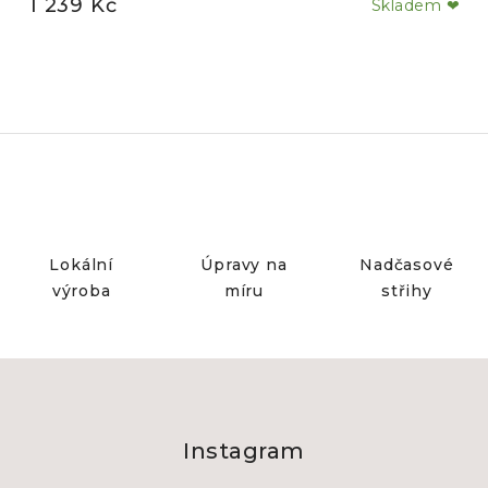
1 239 Kč
Skladem ❤
Lokální
Úpravy na
Nadčasové
výroba
míru
střihy
Z
á
Instagram
p