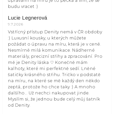
úpravami na míru je to pecka a vím, že se
budu vracet :)
Lucie Legnerová
Hodnocení obchodu je 5 z 5 hvězdiček.
9.7.2026
Vstřícný přístup Denity nemá v ČR obdoby
:) Luxusní kousky, u kterých můžete
požádat o úpravu na míru, která je v ceně.
Nesmírně milá komunikace. Nádherné
materiály, precizní střihy a zpracování. Pro
mě je Denity láska ⁠♡ Konečně mám
kalhoty, které mi perfektně sedí. Lněné
šatičky krásného střihu. Tričko v podstatě
na míru, na které se mě každý den někdo
zeptá, protože ho chce taky :) A mnoho
dalšího... Už nechci nakupovat jinde.
Myslím si, že jednou bude celý můj šatník
od Denity.