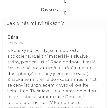
Diskuze
Bára
Hodnocení obchodu je 5 z 5 hvězdiček.
17.7.2026
S kousky od Denity jsem naprosto
spokojená. Kvalitní materiály a slušivé
střihy, precizní ušití. Ráda podporuji malé
české značky a zároveň o každém nákupu
dost přemýšlím. Tady jsem nelitovala :)
Značka se mi trefila do vkusu a musím říct,
ze ceny jsou vzhledem k vysoké kvalitě
velmi fajn. Třešničkou na pomyslném dortu
je fantastická komunikace Deni, její
ochota a vstřícnost. V kombinaci s