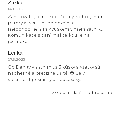
Zuzka
Hodnocení obchodu je 5 z 5 hvězdiček.
14.11.2025
Zamilovala jsem se do Denity kalhot, mam
patery a jsou tim nejhezcim a
nejpohodlnejsim kouskem v mem satniku.
Komunikace s pani majitelkou je na
jednicku.
Lenka
Hodnocení obchodu je 5 z 5 hvězdiček.
27.9.2025
Od Denity vlastním už 3 kúsky a všetky sú
nádherné a precízne ušité. 😍 Celý
sortiment je krásny a nadčasový.
Zobrazit další hodnocení