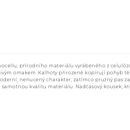
yocellu, přírodního materiálu vyráběného z celulóz
divým omakem. Kalhoty přirozeně kopírují pohyb těl
moderní, nenucený charakter, zatímco pružný pas zaj
ut samotnou kvalitu materiálu. Nadčasový kousek,