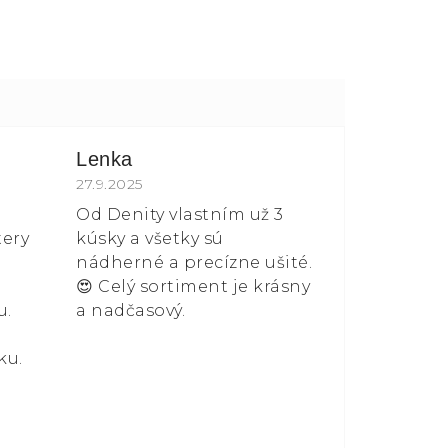
Lenka
 z 5 hvězdiček.
Hodnocení obchodu je 5 z 5 hvězdiček.
27.9.2025
Od Denity vlastním už 3
tery
kúsky a všetky sú
nádherné a precízne ušité.
😍 Celý sortiment je krásny
u.
a nadčasový.
ku.