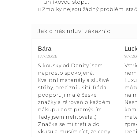
uhlíkovou stopu.
Žmolky nejsou žádný problém, stač
Bára
Luc
Hodnocení obchodu je 5 z 5 hvězdiče
17.7.2026
Hodn
9.7.2
S kousky od Denity jsem
Vstř
naprosto spokojená.
nemá
Kvalitní materiály a slušivé
Luxu
střihy, precizní ušití. Ráda
může
podporuji malé české
na m
značky a zároveň o každém
Nesm
nákupu dost přemýšlím.
kom
Tady jsem nelitovala :)
mate
Značka se mi trefila do
zpra
vkusu a musím říct, ze ceny
Deni