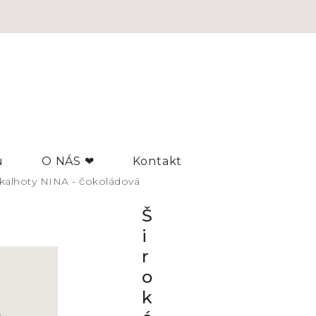
u
O NÁS ❤
Kontakt
 kalhoty NINA - čokoládová
Š
i
r
o
k