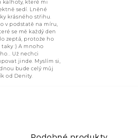
kalhoty, které mi
ektně sedí. Lněné
čky krásného střihu.
ko v podstatě na míru,
teré se mě každý den
o zeptá, protože ho
 taky :) A mnoho
ího... Už nechci
povat jinde. Myslím si,
ednou bude celý můj
ík od Denity.
Podobné produkty