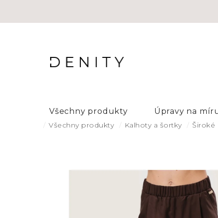
Přejít
na
obsah
Všechny produkty
Úpravy na mír
Domů
Všechny produkty
Kalhoty a šortky
Široké