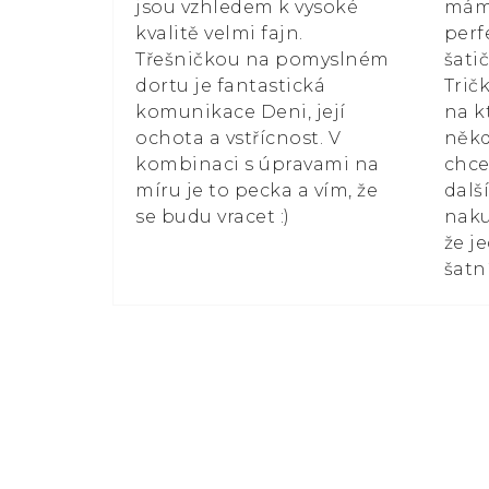
jsou vzhledem k vysoké
mám 
kvalitě velmi fajn.
perf
Třešničkou na pomyslném
šati
dortu je fantastická
Trič
komunikace Deni, její
na k
ochota a vstřícnost. V
někd
kombinaci s úpravami na
chce
míru je to pecka a vím, že
dalš
se budu vracet :)
naku
že j
šatn