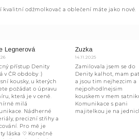
í kvalitní odžmolkovač a oblečení máte jako nové.
ie Legnerová
Zuzka
k.
ocení obchodu je 5 z 5 hvězdiček.
026
Hodnocení obchodu je 5
14.11.2025
ícný přístup Denity
Zamilovala jsem se do
 v ČR obdoby :)
Denity kalhot, mam pa
sní kousky, u kterých
a jsou tim nejhezcim a
te požádat o úpravu
nejpohodlnejsim
íru, která je v ceně.
kouskem v mem satnik
írně milá
Komunikace s pani
unikace. Nádherné
majitelkou je na jednic
riály, precizní střihy a
cování. Pro mě je
ty láska ⁠♡ Konečně