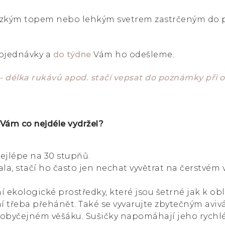
zkým topem nebo lehkým svetrem zastrčeným do pas
objednávky a
do týdne
Vám ho odešleme.
 - délka rukávů apod. stačí vepsat do poznámky při
 Vám co nejdéle vydržel?
ejlépe na 30 stupňů.
a, stačí ho často jen nechat vyvětrat na čerstvém
í ekologické prostředky, které jsou šetrné jak k oble
 třeba přehánět. Také se vyvarujte zbytečným aviv
 obyčejném věšáku. Sušičky napomáhají jeho rychl