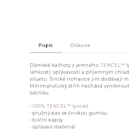
Popis
Diskuze
Dámské kalhoty z jemného
TENCEL™
l
lehkostí, splývavostí a příjemným chla
siluetu. Široké nohavice jim dodávají 
Minimalistický střih nechává vynikno
šatníku.
•
100% TENCEL™ lyocell
• pružný pas se širokou gumou
• boční kapsy
• splývavý materiál