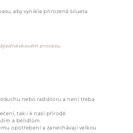
u, aby vynikla přirozená silueta
 objednávkovém procesu.
 vzduchu nebo radiátoru a není třeba
čení, tak i k naší přírodě.
ážím a bělidlům.
ému opotřebení a zanechávají velkou