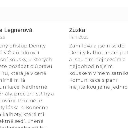
ie Legnerová
Zuzka
k.
ocení obchodu je 5 z 5 hvězdiček.
026
Hodnocení obchodu je 5
14.11.2025
ícný přístup Denity
Zamilovala jsem se do
 v ČR obdoby :)
Denity kalhot, mam pa
sní kousky, u kterých
a jsou tim nejhezcim a
te požádat o úpravu
nejpohodlnejsim
íru, která je v ceně.
kouskem v mem satnik
írně milá
Komunikace s pani
unikace. Nádherné
majitelkou je na jednic
riály, precizní střihy a
cování. Pro mě je
ty láska ⁠♡ Konečně
kalhoty, které mi
ektně sedí. Lněné