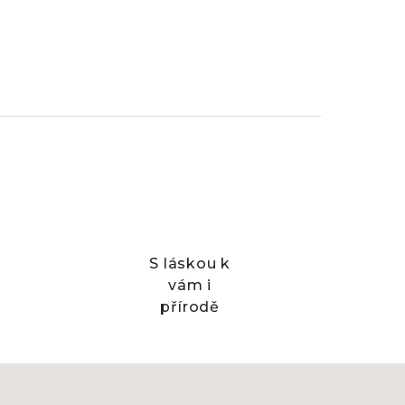
S láskou k
vám i
přírodě