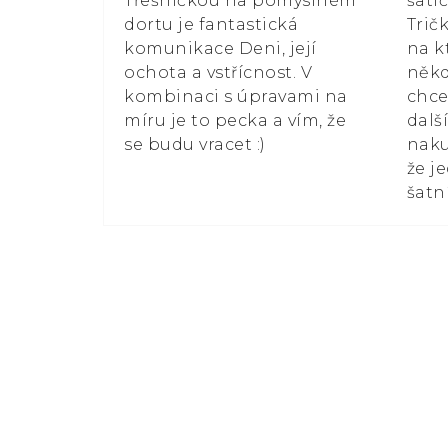
Třešničkou na pomyslném
šati
dortu je fantastická
Trič
komunikace Deni, její
na k
ochota a vstřícnost. V
někd
kombinaci s úpravami na
chce
míru je to pecka a vím, že
dalš
se budu vracet :)
naku
že j
šatn