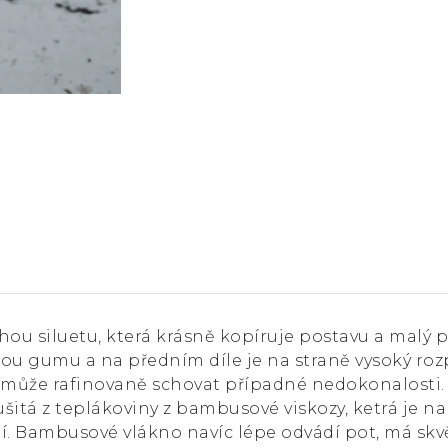
u siluetu, která krásně kopíruje postavu a malý p
kou gumu a na předním díle je na straně vysoký ro
pomůže rafinovaně schovat případné nedokonalosti.
ušitá z teplákoviny z bambusové viskozy, ketrá je 
í. Bambusové vlákno navíc lépe odvádí pot, má sk