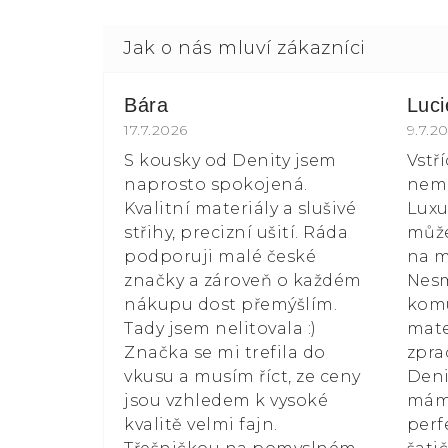
Bára
Luc
Hodnocení obchodu je 5 z 5 hvězdiče
17.7.2026
Hodn
9.7.2
S kousky od Denity jsem
Vstř
naprosto spokojená.
nemá
Kvalitní materiály a slušivé
Luxu
střihy, precizní ušití. Ráda
může
podporuji malé české
na m
značky a zároveň o každém
Nesm
nákupu dost přemýšlím.
kom
Tady jsem nelitovala :)
mate
Značka se mi trefila do
zpra
vkusu a musím říct, ze ceny
Deni
jsou vzhledem k vysoké
mám 
kvalitě velmi fajn.
perf