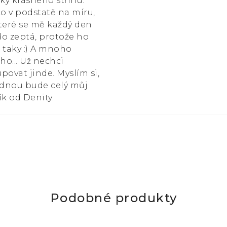
čky krásného střihu.
ko v podstatě na míru,
teré se mě každý den
o zeptá, protože ho
 taky :) A mnoho
ího... Už nechci
povat jinde. Myslím si,
ednou bude celý můj
ík od Denity.
Podobné produkty