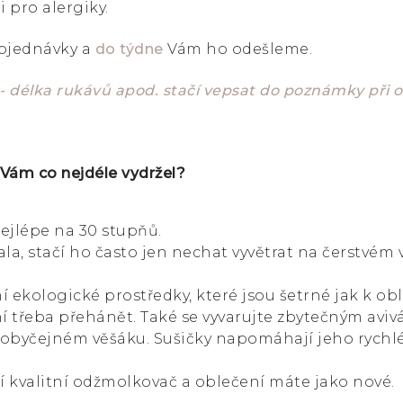
i pro alergiky.
bjednávky a
do týdne
Vám ho odešleme.
 - délka rukávů apod. stačí vepsat do poznámky při
 Vám co nejdéle vydržel?
ejlépe na 30 stupňů.
a, stačí ho často jen nechat vyvětrat na čerstvém
í ekologické prostředky, které jsou šetrné jak k oble
 třeba přehánět. Také se vyvarujte zbytečným aviv
 obyčejném věšáku. Sušičky napomáhají jeho rychl
í kvalitní odžmolkovač a oblečení máte jako nové.