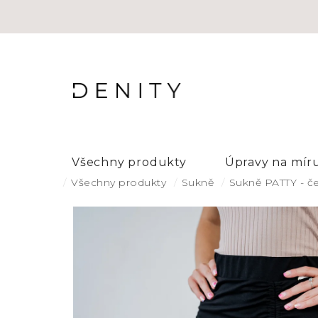
Přejít
na
obsah
Všechny produkty
Úpravy na mír
Domů
Všechny produkty
Sukně
Sukně PATTY - č