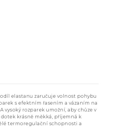
odíl elastanu zaručuje volnost pohybu
zparek s efektním řasením a vázaním na
 A vysoký rozparek umožní, aby chůze v
na dotek krásně měkká, příjemná k
vělé termoregulační schopnosti a