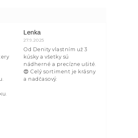
Lenka
 z 5 hvězdiček.
Hodnocení obchodu je 5 z 5 hvězdiček.
27.9.2025
Od Denity vlastním už 3
tery
kúsky a všetky sú
nádherné a precízne ušité.
😍 Celý sortiment je krásny
u.
a nadčasový.
ku.