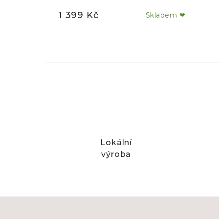
1 399 Kč
Skladem ❤
Lokální
výroba
Z