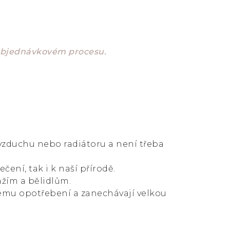
 objednávkovém procesu.
 vzduchu nebo radiátoru a není třeba
čení, tak i k naší přírodě.
ážím a bělidlům.
ému opotřebení a zanechávají velkou