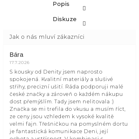
Popis
Diskuze
Bára
Hodnocení obchodu je 5 z 5 hvězdiček.
17.7.2026
S kousky od Denity jsem naprosto
spokojená. Kvalitní materiály a slušivé
střihy, precizní ušití. Ráda podporuji malé
české značky a zároveň o každém nákupu
dost přemýšlím. Tady jsem nelitovala :)
Značka se mi trefila do vkusu a musím říct,
ze ceny jsou vzhledem k vysoké kvalitě
velmi fajn. Třešničkou na pomyslném dortu
je fantastická komunikace Deni, její
ochota a vstřícnost. V kombinaci s