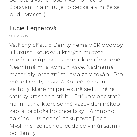
úpravami na míru je to pecka a vím, že se
budu vracet :)
Lucie Legnerová
Hodnocení obchodu je 5 z 5 hvězdiček.
9.7.2026
Vstřícný přístup Denity nemá v ČR obdoby
:) Luxusní kousky, u kterých můžete
požádat o úpravu na míru, která je v ceně.
Nesmírně milá komunikace. Nádherné
materiály, precizní střihy a zpracování. Pro
mě je Denity láska ⁠♡ Konečně mám
kalhoty, které mi perfektně sedí. Lněné
šatičky krásného střihu. Tričko v podstatě
na míru, na které se mě každý den někdo
zeptá, protože ho chce taky :) A mnoho
dalšího... Už nechci nakupovat jinde.
Myslím si, že jednou bude celý můj šatník
od Denity.