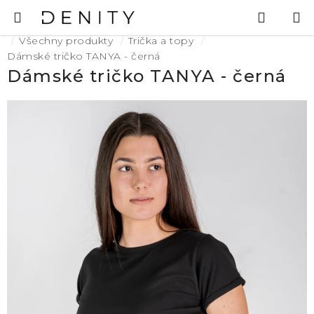
Přejít
Hledat
N
na
K
Domů
obsah
Všechny produkty
Trička a topy
Dámské tričko TANYA - černá
Dámské tričko TANYA - černá