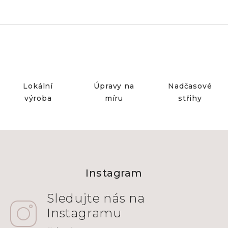
Lokální
Úpravy na
Nadčasové
výroba
míru
střihy
Z
á
Instagram
p
a
t