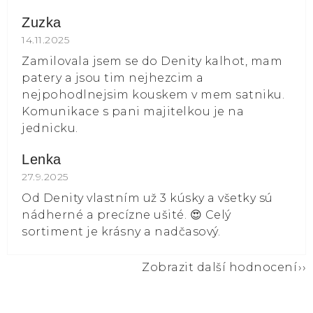
Zuzka
Hodnocení obchodu je 5 z 5 hvězdiček.
14.11.2025
Zamilovala jsem se do Denity kalhot, mam
patery a jsou tim nejhezcim a
nejpohodlnejsim kouskem v mem satniku.
Komunikace s pani majitelkou je na
jednicku.
Lenka
Hodnocení obchodu je 5 z 5 hvězdiček.
27.9.2025
Od Denity vlastním už 3 kúsky a všetky sú
nádherné a precízne ušité. 😍 Celý
sortiment je krásny a nadčasový.
Zobrazit další hodnocení