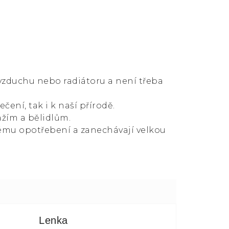
 vzduchu nebo radiátoru a není třeba
čení, tak i k naší přírodě.
ážím a bělidlům.
ému opotřebení a zanechávají velkou
Lenka