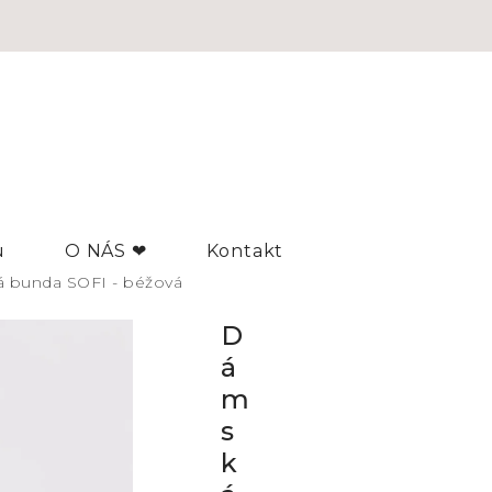
u
O NÁS ❤
Kontakt
 bunda SOFI - béžová
D
á
m
s
k