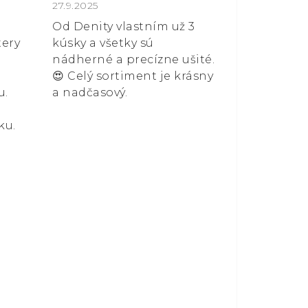
 z 5 hvězdiček.
Hodnocení obchodu je 5 z 5 hvězdiček.
27.9.2025
Od Denity vlastním už 3
tery
kúsky a všetky sú
nádherné a precízne ušité.
😍 Celý sortiment je krásny
u.
a nadčasový.
ku.