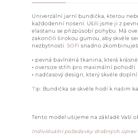
Univerzální jarní bundička, kterou neb
každodenní nošení. Ušili jsme ji z pev
elastanu se přizpůsobí pohybu. Má overs
zakončili širokou gumou, aby skvěle sed
nezbytnosti.
SOFI
snadno zkombinuješ –
◦ pevná bavlněná tkanina, která krásně 
◦ oversize střih pro maximální pohodlí
◦ nadčasový design, který skvěle doplní
Tip:
Bundička se skvěle hodí k našim 
Tento model ušijeme na základě Vaší 
Individuální požadavky drobných úprav