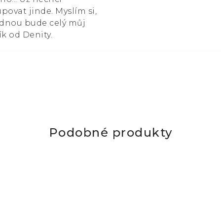
povat jinde. Myslím si,
ednou bude celý můj
ík od Denity.
Podobné produkty