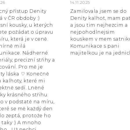
k.
ocení obchodu je 5 z 5 hvězdiček.
026
Hodnocení obchodu je 5
14.11.2025
ícný přístup Denity
Zamilovala jsem se do
 v ČR obdoby :)
Denity kalhot, mam pa
sní kousky, u kterých
a jsou tim nejhezcim a
te požádat o úpravu
nejpohodlnejsim
íru, která je v ceně.
kouskem v mem satnik
írně milá
Komunikace s pani
unikace. Nádherné
majitelkou je na jednic
riály, precizní střihy a
cování. Pro mě je
ty láska ⁠♡ Konečně
kalhoty, které mi
ektně sedí. Lněné
čky krásného střihu.
ko v podstatě na míru,
teré se mě každý den
o zeptá, protože ho
 taky :) A mnoho
ího... Už nechci