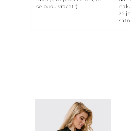
se budu vracet :)
naku
že j
šatn