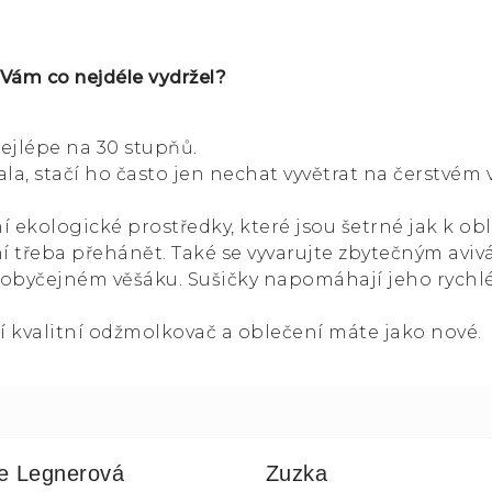
 Vám co nejdéle vydržel?
ejlépe na 30 stupňů.
a, stačí ho často jen nechat vyvětrat na čerstvém
í ekologické prostředky, které jsou šetrné jak k oble
 třeba přehánět. Také se vyvarujte zbytečným aviv
 obyčejném věšáku. Sušičky napomáhají jeho rychl
í kvalitní odžmolkovač a oblečení máte jako nové.
ie Legnerová
Zuzka