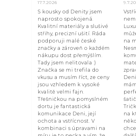
Hodnocení obchodu je 5 z 5 hvězdiče
17.7.2026
Hodn
9.7.2
S kousky od Denity jsem
Vstř
naprosto spokojená.
nemá
Kvalitní materiály a slušivé
Luxu
střihy, precizní ušití. Ráda
může
podporuji malé české
na m
značky a zároveň o každém
Nesm
nákupu dost přemýšlím.
kom
Tady jsem nelitovala :)
mate
Značka se mi trefila do
zpra
vkusu a musím říct, ze ceny
Deni
jsou vzhledem k vysoké
mám 
kvalitě velmi fajn.
perf
Třešničkou na pomyslném
šati
dortu je fantastická
Trič
komunikace Deni, její
na k
ochota a vstřícnost. V
někd
kombinaci s úpravami na
chce
míru je to pecka a vím, že
dalš