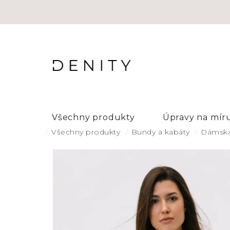
Přejít
na
obsah
Všechny produkty
Úpravy na mír
Domů
Všechny produkty
Bundy a kabáty
Dámská