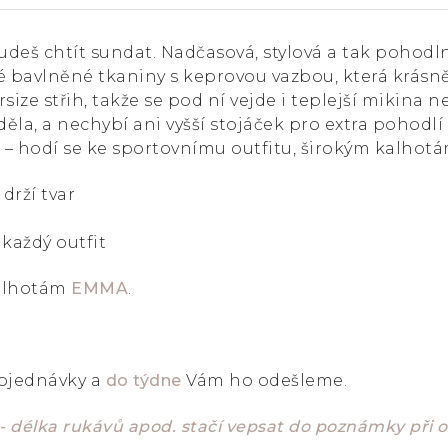
udeš chtít sundat. Nadčasová, stylová a tak pohodl
né bavlněné tkaniny s keprovou vazbou, která krásně
ize střih, takže se pod ní vejde i teplejší mikina n
ěla, a nechybí ani vyšší stojáček pro extra pohodlí
 hodí se ke sportovnímu outfitu, širokým kalhotám
drží tvar
 každý outfit
kalhotám
EMMA
.
objednávky a
do týdne
Vám ho odešleme.
 - délka rukávů apod. stačí vepsat do poznámky při