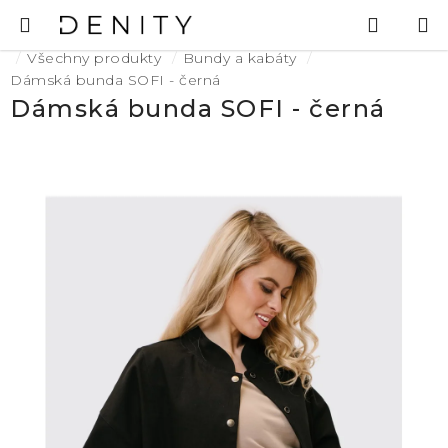
Přejít
Hledat
N
na
K
Domů
obsah
Všechny produkty
Bundy a kabáty
Dámská bunda SOFI - černá
Dámská bunda SOFI - černá