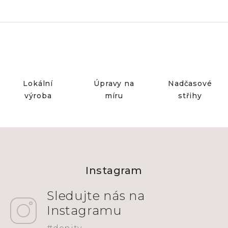
Lokální
Úpravy na
Nadčasové
výroba
míru
střihy
Z
á
Instagram
p
a
t
í