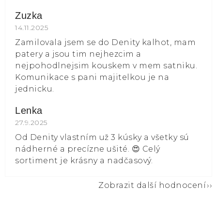
Zuzka
Hodnocení obchodu je 5 z 5 hvězdiček.
14.11.2025
Zamilovala jsem se do Denity kalhot, mam
patery a jsou tim nejhezcim a
nejpohodlnejsim kouskem v mem satniku.
Komunikace s pani majitelkou je na
jednicku.
Lenka
Hodnocení obchodu je 5 z 5 hvězdiček.
27.9.2025
Od Denity vlastním už 3 kúsky a všetky sú
nádherné a precízne ušité. 😍 Celý
sortiment je krásny a nadčasový.
Zobrazit další hodnocení