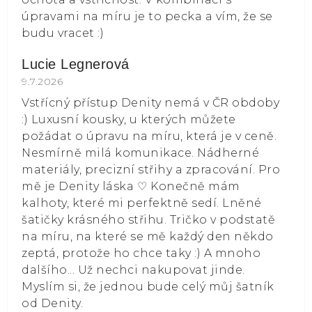
úpravami na míru je to pecka a vím, že se
budu vracet :)
Lucie Legnerová
Hodnocení obchodu je 5 z 5 hvězdiček.
9.7.2026
Vstřícný přístup Denity nemá v ČR obdoby
:) Luxusní kousky, u kterých můžete
požádat o úpravu na míru, která je v ceně.
Nesmírně milá komunikace. Nádherné
materiály, precizní střihy a zpracování. Pro
mě je Denity láska ⁠♡ Konečně mám
kalhoty, které mi perfektně sedí. Lněné
šatičky krásného střihu. Tričko v podstatě
na míru, na které se mě každý den někdo
zeptá, protože ho chce taky :) A mnoho
dalšího... Už nechci nakupovat jinde.
Myslím si, že jednou bude celý můj šatník
od Denity.