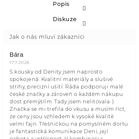
Popis
Diskuze
Bára
Hodnocení obchodu je 5 z 5 hvězdiček.
17.7.2026
S kousky od Denity jsem naprosto
spokojená. Kvalitní materiály a slušivé
střihy, precizní ušití. Ráda podporuji malé
české značky a zároveň o každém nákupu
dost přemýšlím. Tady jsem nelitovala :)
Značka se mi trefila do vkusu a musím říct,
ze ceny jsou vzhledem k vysoké kvalitě
velmi fajn. Třešničkou na pomyslném dortu
je fantastická komunikace Deni, její
ochota a vstřícnost. V kombinaci s