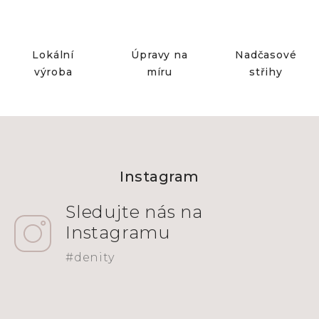
Lokální
Úpravy na
Nadčasové
výroba
míru
střihy
Z
á
Instagram
p
a
t
í