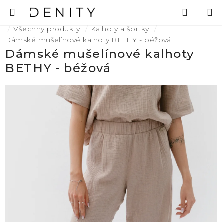
Přejít
Hledat
N
na
K
Domů
obsah
Všechny produkty
Kalhoty a šortky
Dámské mušelínové kalhoty BETHY - béžová
Dámské mušelínové kalhoty
BETHY - béžová