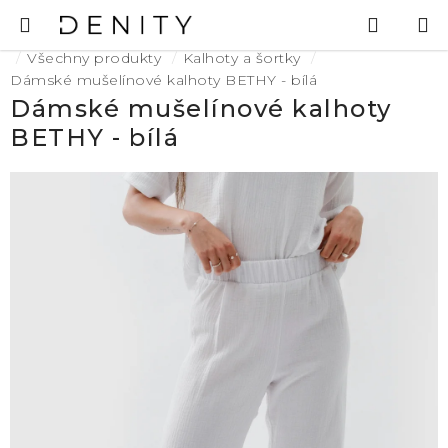
Přejít
Hledat
N
na
K
Domů
obsah
Všechny produkty
Kalhoty a šortky
Dámské mušelínové kalhoty BETHY - bílá
Dámské mušelínové kalhoty
BETHY - bílá