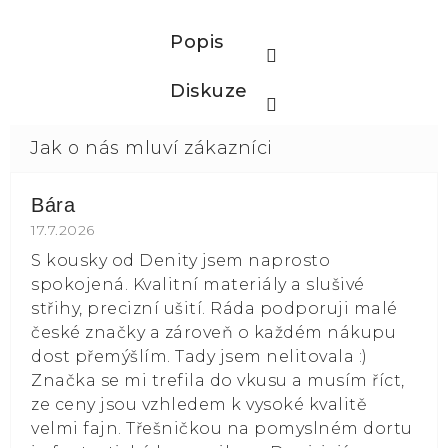
Popis
Diskuze
Bára
Hodnocení obchodu je 5 z 5 hvězdiček.
17.7.2026
S kousky od Denity jsem naprosto
spokojená. Kvalitní materiály a slušivé
střihy, precizní ušití. Ráda podporuji malé
české značky a zároveň o každém nákupu
dost přemýšlím. Tady jsem nelitovala :)
Značka se mi trefila do vkusu a musím říct,
ze ceny jsou vzhledem k vysoké kvalitě
velmi fajn. Třešničkou na pomyslném dortu