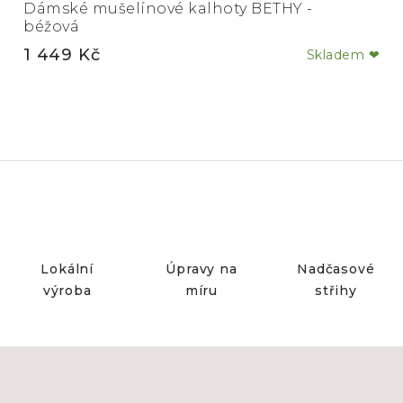
Dámské mušelínové kalhoty BETHY -
béžová
1 449 Kč
Skladem ❤
Lokální
Úpravy na
Nadčasové
výroba
míru
střihy
Z
á