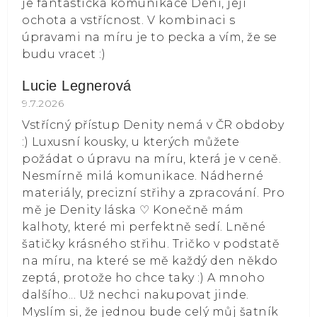
je fantastická komunikace Deni, její
ochota a vstřícnost. V kombinaci s
úpravami na míru je to pecka a vím, že se
budu vracet :)
Lucie Legnerová
Hodnocení obchodu je 5 z 5 hvězdiček.
9.7.2026
Vstřícný přístup Denity nemá v ČR obdoby
:) Luxusní kousky, u kterých můžete
požádat o úpravu na míru, která je v ceně.
Nesmírně milá komunikace. Nádherné
materiály, precizní střihy a zpracování. Pro
mě je Denity láska ⁠♡ Konečně mám
kalhoty, které mi perfektně sedí. Lněné
šatičky krásného střihu. Tričko v podstatě
na míru, na které se mě každý den někdo
zeptá, protože ho chce taky :) A mnoho
dalšího... Už nechci nakupovat jinde.
Myslím si, že jednou bude celý můj šatník