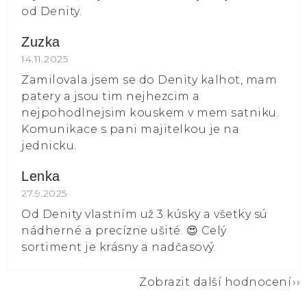
od Denity.
Zuzka
Hodnocení obchodu je 5 z 5 hvězdiček.
14.11.2025
Zamilovala jsem se do Denity kalhot, mam
patery a jsou tim nejhezcim a
nejpohodlnejsim kouskem v mem satniku.
Komunikace s pani majitelkou je na
jednicku.
Lenka
Hodnocení obchodu je 5 z 5 hvězdiček.
27.9.2025
Od Denity vlastním už 3 kúsky a všetky sú
nádherné a precízne ušité. 😍 Celý
sortiment je krásny a nadčasový.
Zobrazit další hodnocení