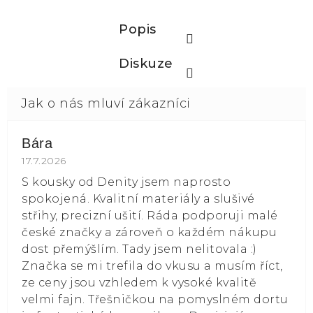
Popis
Diskuze
Bára
Hodnocení obchodu je 5 z 5 hvězdiček.
17.7.2026
S kousky od Denity jsem naprosto
spokojená. Kvalitní materiály a slušivé
střihy, precizní ušití. Ráda podporuji malé
české značky a zároveň o každém nákupu
dost přemýšlím. Tady jsem nelitovala :)
Značka se mi trefila do vkusu a musím říct,
ze ceny jsou vzhledem k vysoké kvalitě
velmi fajn. Třešničkou na pomyslném dortu