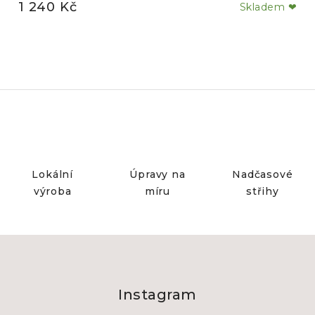
1 240 Kč
Skladem ❤
Lokální
Úpravy na
Nadčasové
výroba
míru
střihy
Z
á
Instagram
p