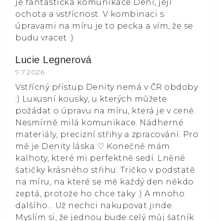
je fantastická komunikace Deni, její
ochota a vstřícnost. V kombinaci s
úpravami na míru je to pecka a vím, že se
budu vracet :)
Lucie Legnerová
Hodnocení obchodu je 5 z 5 hvězdiček.
9.7.2026
Vstřícný přístup Denity nemá v ČR obdoby
:) Luxusní kousky, u kterých můžete
požádat o úpravu na míru, která je v ceně.
Nesmírně milá komunikace. Nádherné
materiály, precizní střihy a zpracování. Pro
mě je Denity láska ⁠♡ Konečně mám
kalhoty, které mi perfektně sedí. Lněné
šatičky krásného střihu. Tričko v podstatě
na míru, na které se mě každý den někdo
zeptá, protože ho chce taky :) A mnoho
dalšího... Už nechci nakupovat jinde.
Myslím si, že jednou bude celý můj šatník