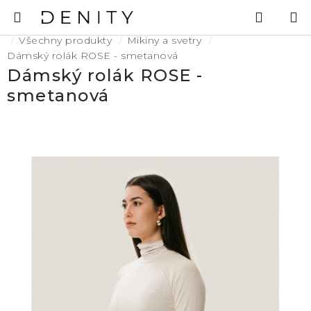
Přejít
Hledat
N
na
K
Domů
obsah
Všechny produkty
Mikiny a svetry
Dámský rolák ROSE - smetanová
Dámský rolák ROSE -
smetanová