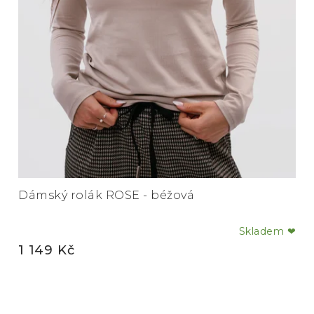
Dámský rolák ROSE - béžová
Skladem ❤
Průměrné
1 149 Kč
hodnocení
produktu
je
5,0