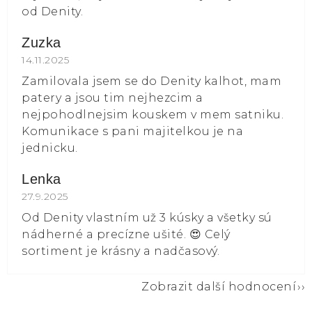
od Denity.
Zuzka
Hodnocení obchodu je 5 z 5 hvězdiček.
14.11.2025
Zamilovala jsem se do Denity kalhot, mam
patery a jsou tim nejhezcim a
nejpohodlnejsim kouskem v mem satniku.
Komunikace s pani majitelkou je na
jednicku.
Lenka
Hodnocení obchodu je 5 z 5 hvězdiček.
27.9.2025
Od Denity vlastním už 3 kúsky a všetky sú
nádherné a precízne ušité. 😍 Celý
sortiment je krásny a nadčasový.
Zobrazit další hodnocení