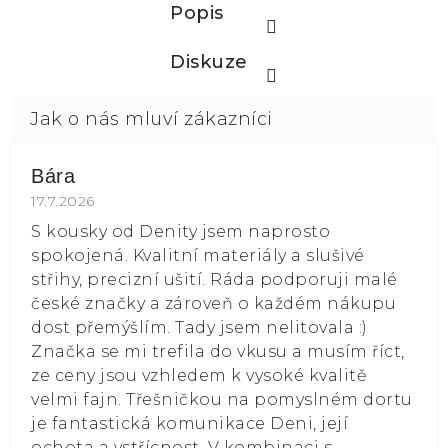
Popis
Diskuze
Bára
Hodnocení obchodu je 5 z 5 hvězdiček.
17.7.2026
S kousky od Denity jsem naprosto
spokojená. Kvalitní materiály a slušivé
střihy, precizní ušití. Ráda podporuji malé
české značky a zároveň o každém nákupu
dost přemýšlím. Tady jsem nelitovala :)
Značka se mi trefila do vkusu a musím říct,
ze ceny jsou vzhledem k vysoké kvalitě
velmi fajn. Třešničkou na pomyslném dortu
je fantastická komunikace Deni, její
ochota a vstřícnost. V kombinaci s