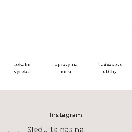
Lokální
Úpravy na
Nadčasové
výroba
míru
střihy
Z
á
Instagram
p
a