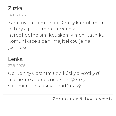
Zuzka
Hodnocení obchodu je 5 z 5 hvězdiček.
14.11.2025
Zamilovala jsem se do Denity kalhot, mam
patery a jsou tim nejhezcim a
nejpohodlnejsim kouskem v mem satniku.
Komunikace s pani majitelkou je na
jednicku.
Lenka
Hodnocení obchodu je 5 z 5 hvězdiček.
27.9.2025
Od Denity vlastním už 3 kúsky a všetky sú
nádherné a precízne ušité. 😍 Celý
sortiment je krásny a nadčasový.
Zobrazit další hodnocení