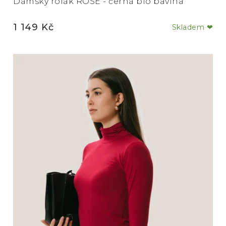
Dámský rolák ROSE - černá bio bavlna
1 149 Kč
Skladem ❤