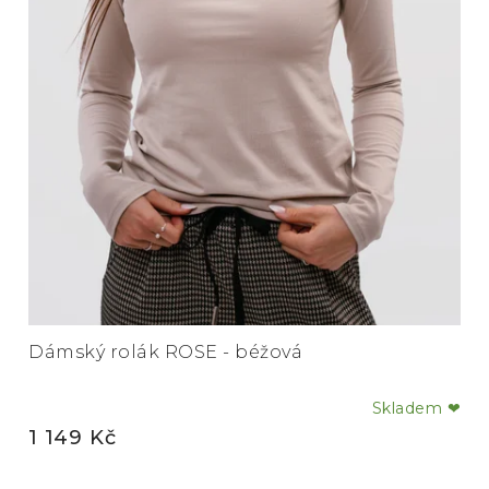
Dámský rolák ROSE - béžová
Skladem ❤
Průměrné
1 149 Kč
hodnocení
produktu