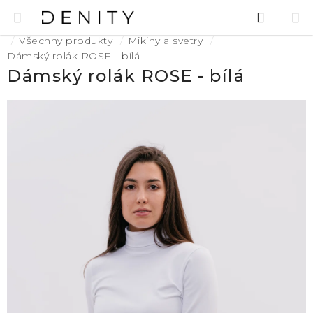
Přejít
Hledat
N
na
K
Domů
obsah
Všechny produkty
Mikiny a svetry
Dámský rolák ROSE - bílá
Dámský rolák ROSE - bílá