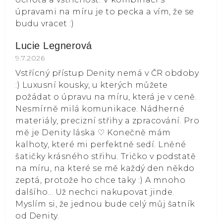
úpravami na míru je to pecka a vím, že se
budu vracet :)
Lucie Legnerová
Hodnocení obchodu je 5 z 5 hvězdiček.
9.7.2026
Vstřícný přístup Denity nemá v ČR obdoby
:) Luxusní kousky, u kterých můžete
požádat o úpravu na míru, která je v ceně.
Nesmírně milá komunikace. Nádherné
materiály, precizní střihy a zpracování. Pro
mě je Denity láska ⁠♡ Konečně mám
kalhoty, které mi perfektně sedí. Lněné
šatičky krásného střihu. Tričko v podstatě
na míru, na které se mě každý den někdo
zeptá, protože ho chce taky :) A mnoho
dalšího... Už nechci nakupovat jinde.
Myslím si, že jednou bude celý můj šatník
od Denity.