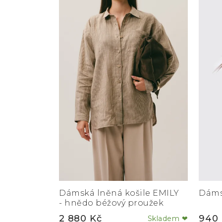
Dámská lněná košile EMILY
Dáms
- hnědo béžový proužek
2 880 Kč
940 
Skladem ❤