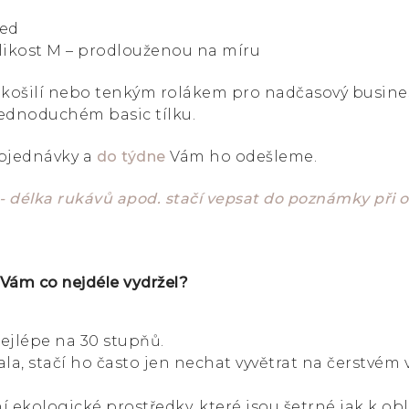
led
likost M – prodlouženou na míru
košilí nebo tenkým rolákem pro nadčasový busines
jednoduchém basic tílku.
objednávky a
do týdne
Vám ho odešleme.
 - délka rukávů apod. stačí vepsat do poznámky při
 Vám co nejdéle vydržel?
ejlépe na 30 stupňů.
a, stačí ho často jen nechat vyvětrat na čerstvém
í ekologické prostředky, které jsou šetrné jak k oble