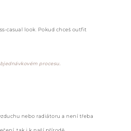
s-casual look. Pokud chceš outfit
 objednávkovém procesu.
 vzduchu nebo radiátoru a není třeba
čení, tak i k naší přírodě.