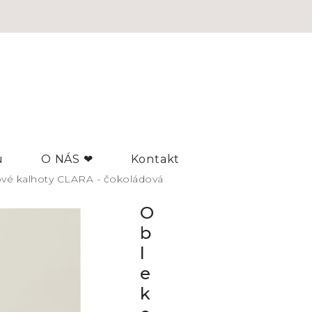
u
O NÁS ❤
Kontakt
vé kalhoty CLARA - čokoládová
O
b
l
e
k