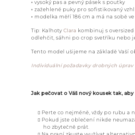
◦ vysoký pas a pevný pásek s poutky
◦ zažehlené puky pro sofistikovaný vzh
◦ modelka měří 186 cm a má na sobě ve
Tip: Kalhoty
Clara
kombinuj s oversized 
odlehčit, sáhni po crop svetříku nebo 
Tento model ušijeme na základě Vaší 
Individuální požadavky drobných úprav
Jak pečovat o Váš nový kousek tak, aby
Perte co nejméně, vždy po rubu a n
Pokud jste oblečení nikde neumazal
ho zbytečně prát.
Na praní zkuste využívat alternativn