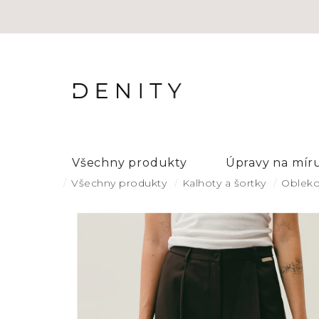
Přejít
na
obsah
Všechny produkty
Úpravy na mír
Domů
Všechny produkty
Kalhoty a šortky
Obleko