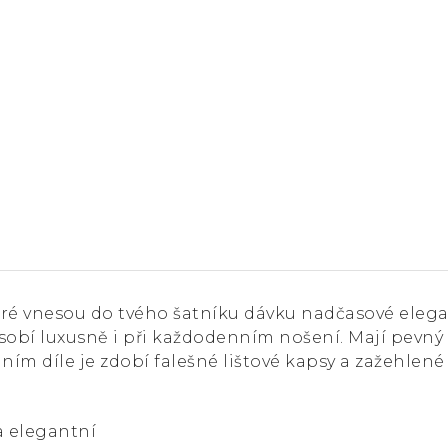
ré vnesou do tvého šatníku dávku nadčasové elega
ůsobí luxusně i při každodenním nošení. Mají pevný 
ním díle je zdobí falešné lištové kapsy a zažehlené
a elegantní