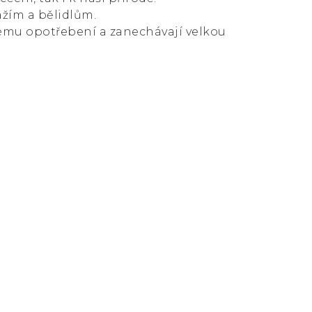
ážím a bělidlům.
ému opotřebení a zanechávají velkou