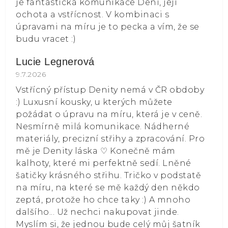
je fantastická komunikace Deni, její
ochota a vstřícnost. V kombinaci s
úpravami na míru je to pecka a vím, že se
budu vracet :)
Lucie Legnerová
Hodnocení obchodu je 5 z 5 hvězdiček.
9.7.2026
Vstřícný přístup Denity nemá v ČR obdoby
:) Luxusní kousky, u kterých můžete
požádat o úpravu na míru, která je v ceně.
Nesmírně milá komunikace. Nádherné
materiály, precizní střihy a zpracování. Pro
mě je Denity láska ⁠♡ Konečně mám
kalhoty, které mi perfektně sedí. Lněné
šatičky krásného střihu. Tričko v podstatě
na míru, na které se mě každý den někdo
zeptá, protože ho chce taky :) A mnoho
dalšího... Už nechci nakupovat jinde.
Myslím si, že jednou bude celý můj šatník