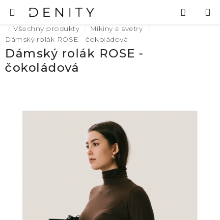
Přejít
Hledat
N
na
K
Domů
obsah
Všechny produkty
Mikiny a svetry
Dámský rolák ROSE - čokoládová
Dámský rolák ROSE -
čokoládová