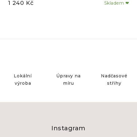
1 240 Kč
Skladem ❤
Lokální
Úpravy na
Nadčasové
výroba
míru
střihy
Z
á
Instagram
p