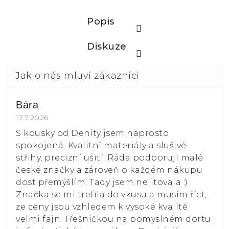
Popis
Diskuze
Bára
Hodnocení obchodu je 5 z 5 hvězdiček.
17.7.2026
S kousky od Denity jsem naprosto
spokojená. Kvalitní materiály a slušivé
střihy, precizní ušití. Ráda podporuji malé
české značky a zároveň o každém nákupu
dost přemýšlím. Tady jsem nelitovala :)
Značka se mi trefila do vkusu a musím říct,
ze ceny jsou vzhledem k vysoké kvalitě
velmi fajn. Třešničkou na pomyslném dortu