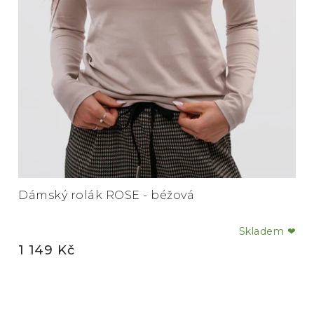
Dámský rolák ROSE - béžová
Skladem ❤
Průměrné
1 149 Kč
hodnocení
produktu
je
5,0