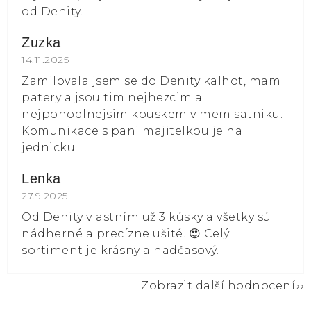
od Denity.
Zuzka
Hodnocení obchodu je 5 z 5 hvězdiček.
14.11.2025
Zamilovala jsem se do Denity kalhot, mam
patery a jsou tim nejhezcim a
nejpohodlnejsim kouskem v mem satniku.
Komunikace s pani majitelkou je na
jednicku.
Lenka
Hodnocení obchodu je 5 z 5 hvězdiček.
27.9.2025
Od Denity vlastním už 3 kúsky a všetky sú
nádherné a precízne ušité. 😍 Celý
sortiment je krásny a nadčasový.
Zobrazit další hodnocení