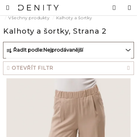
Přejít
Hledat
N
na
K
Domů
obsah
Všechny produkty
Kalhoty a šortky
Kalhoty a šortky
, Strana 2
Ř
Řadit podle:
Nejprodávanější
a
z
OTEVŘÍT FILTR
e
V
n
ý
í
p
p
i
r
s
o
p