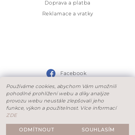
Doprava a platba
Reklamace a vratky
Facebook
Používáme cookies, abychom Vám umožnili
Instagram
pohodlné prohlížení webu a díky analýze
provozu webu neustále zlepšovali jeho
funkce, výkon a použitelnost. Více informací
ZDE
DOVOLENÁ: Od 25. 7. do 9. 8. máme na dílně
dovolenou. Objednávky, které stihneme odeslad
ODMÍTNOUT
SOUHLASÍM
Vytvořil Shoptet
ještě před ní, přijímáme do 21. 7. Objednávky