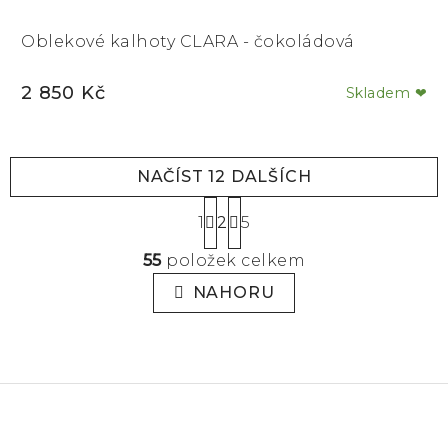
Oblekové kalhoty CLARA - čokoládová
2 850 Kč
Skladem ❤
NAČÍST 12 DALŠÍCH
S
1
2
5
t
O
55
položek celkem
r
v
á
NAHORU
l
n
á
k
d
o
a
v
á
c